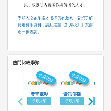
員，或協助內容製作與傳播的人才。
學類內之各系選才指標仍有差異，若想了解
特定科系資料，請點選至【對應校系】頁面
進一步查詢。
熱門比較學類
快速比較
快速比較
快
廣電電影
資訊傳播
媒體設
學類介紹
學類介紹
學類介