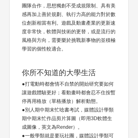
團隊合作，思想獨創不受成規限制、具有美
感再加上善於規劃、執行力高的能力對於數
位創新相當有利。遊戲及動畫產業的更新速
度非常快，軟體與技術的更替，或是流行的
風格與方向，需要樂於挑戰新事物的並積極
學習的個性較適合。
你所不知道的大學生活
●打電動時都會情不自禁的開始研究要如何
讓遊戲體驗更好；看動畫時都會忍不住按暫
停再用格放（單格播放）解析動態。
●別人期中期末忙唸書考試，媒體設計學類
期中期末忙作品剪片算圖（即用3D軟體生
成圖像，英文為Render）。
●一般學類就是要玩社團，媒體設計學類可