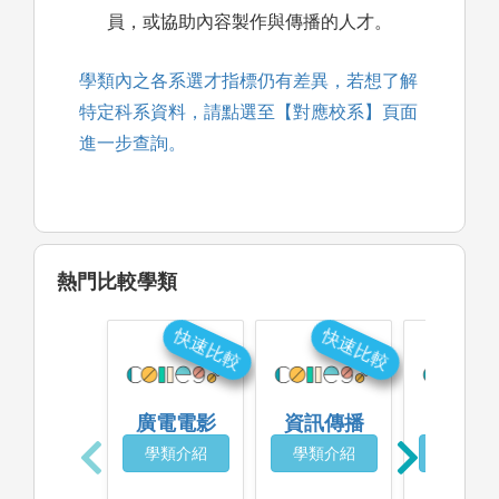
員，或協助內容製作與傳播的人才。
學類內之各系選才指標仍有差異，若想了解
特定科系資料，請點選至【對應校系】頁面
進一步查詢。
熱門比較學類
快速比較
快速比較
快
廣電電影
資訊傳播
媒體設
學類介紹
學類介紹
學類介