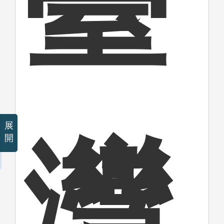
臺
展
灣
開