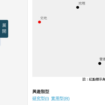
展
開
註：紅點標示
興趣類型
研究型(I)
實用型(R)