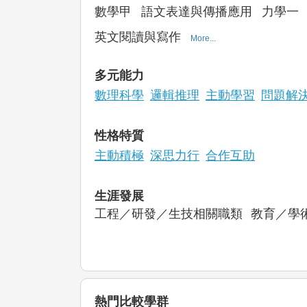
數學甲
語文表達與傳播應用
力學一
英文閱讀與寫作
More...
多元能力
數理科學
邏輯推理
主動學習
問題解
性格特質
主動積極
深思力行
合作互助
生涯發展
工程／研發／生技
相關職類
教育／學
熱門比較學群