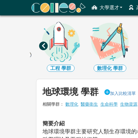
ColleGo! 大學選才與高中育才輔助系統
大學選才
資訊
學群
工程
學群
數理化
學群
地球環境 學群
加入比較清單
相關學群：
數理化
醫藥衛生
生命科學
生物資源
簡要介紹
地球環境學群主要研究人類生存環境的