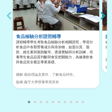
食品檢驗分析證照輔導
臨
課程輔導學生考取食品檢驗分析相關證照，學習分
幼
析食品中各類營養成分與添加物，如蛋白質、脂
理
肪、維生素與脂肪酸等。透過實驗與分析訓練，培
養學生食品品質判斷與食安把關能力，為健康飲食
圖解
與食品安全奠定專業基礎。
版權
圖解:藉由理論及實作，了解食品特性。
版權:義守大學營養學系所有