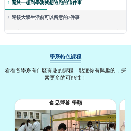
關於一想到學測就想逃跑的這件事
2
迎接大學生活前可以留意的7件事
3
考完分科後填志願沒想法？來用ColleGo! 幫你找到適合學系！
4
我的備考之路與給學弟妹的建議
5
學系特色課程
一場大冒險的真心話——一個過來人的獨白
6
看看各學系有什麼有趣的課程，點選你有興趣的，探
面對學測不必徬徨！
索更多的可能性！
7
經歷過學測才知道的那些Dos & Don’ts
8
食品營養 學類
學測準備攻略：目標、方法與挫折應對
9