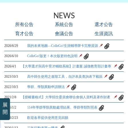
NEWS
所有公告
系統公告
選才公告
育才公告
會議公告
生涯資訊
2026/6/29
我的未來地圖—ColleGo!生涯輔導牌卡完整資源
2026/6/10
ColleGo!版更！本次版更特色說明
2026/4/1
【大學選才與高中育才輔助系統】計畫案 誠徵教育部計畫專
任助理 (活動企劃專員)
2023/10/3
高中師生使用之進階工具，自評表及查詢表下載區
2022/10/3
學群、學類異動申請辦法
2021/2/8
【授權書格式】大學招生委員會聯合會個人資料及著作財產
權使用授權同意書更新
展
2026/1/2
114年學群學類異動處理結果、學群學類對照表
開
2023/2/23
歡迎各界提供使用意見回饋
2020/1/13
三年行動表單一覽表