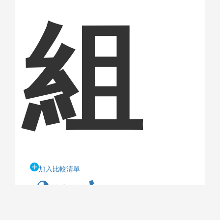
組
加入比較清單
校系網站
(02)26215656分機2338
tfox_oa@o365.tku.edu.tw