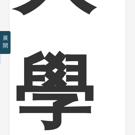
展
開
學