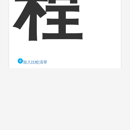
程
加入比較清單
校系網站
04-8511888分機2171
semi@mail.dyu.edu.tw
校本部
515006 彰化縣大村鄉學府路168
號