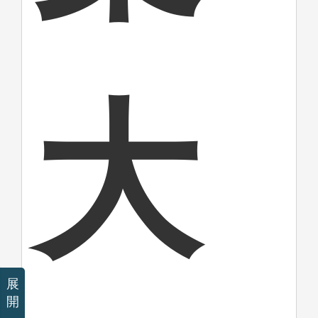
大
展
開