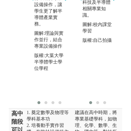
科技及半導體
設備操作，讓
課程內容，強
相關專業知
協
學生更了解半
化學生專業實
識。
請
導體產業實
務訓練。
專
務。
圖解:校內課堂
圖解:整合型實
資
學習
圖解:理論與實
驗設備,強化學
課
作並行，結合
生專業實務訓
版權:自己拍攝
能
專業設備操作
練
界
操
版權:大葉大學
版權:大葉大學
半導體學士學
半導體學士學
圖
位學程
位學程
資
版
半
位
1. 奠定數學及物理等
建議在高中時期，將
高中
學科基本功
專業基礎學科，如物
階段
2. 培養動手實作習
理、化學、數學、生
可以