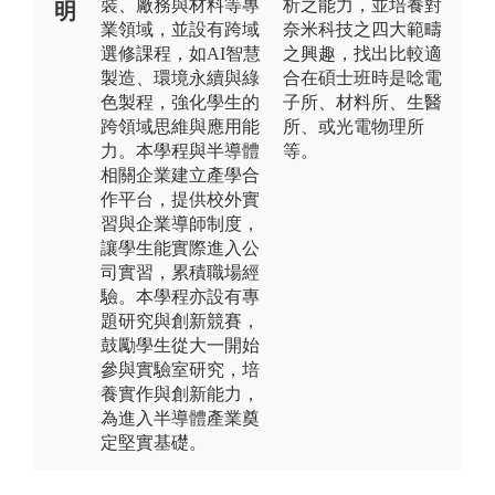
裝、廠務與材料等專
析之能力，並培養對
明
業領域，並設有跨域
奈米科技之四大範疇
選修課程，如AI智慧
之興趣，找出比較適
製造、環境永續與綠
合在碩士班時是唸電
色製程，強化學生的
子所、材料所、生醫
跨領域思維與應用能
所、或光電物理所
力。本學程與半導體
等。
相關企業建立產學合
作平台，提供校外實
習與企業導師制度，
讓學生能實際進入公
司實習，累積職場經
驗。本學程亦設有專
題研究與創新競賽，
鼓勵學生從大一開始
參與實驗室研究，培
養實作與創新能力，
為進入半導體產業奠
定堅實基礎。