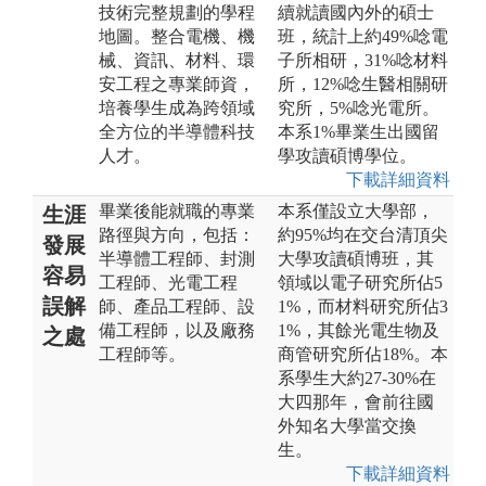
技術完整規劃的學程
續就讀國內外的碩士
地圖。整合電機、機
班，統計上約49%唸電
械、資訊、材料、環
子所相研，31%唸材料
安工程之專業師資，
所，12%唸生醫相關研
培養學生成為跨領域
究所，5%唸光電所。
全方位的半導體科技
本系1%畢業生出國留
人才。
學攻讀碩博學位。
下載詳細資料
畢業後能就職的專業
本系僅設立大學部，
生涯
路徑與方向，包括：
約95%均在交台清頂尖
發展
半導體工程師、封測
大學攻讀碩博班，其
容易
工程師、光電工程
領域以電子研究所佔5
誤解
師、產品工程師、設
1%，而材料研究所佔3
備工程師，以及廠務
1%，其餘光電生物及
之處
工程師等。
商管研究所佔18%。本
系學生大約27-30%在
大四那年，會前往國
外知名大學當交換
生。
下載詳細資料