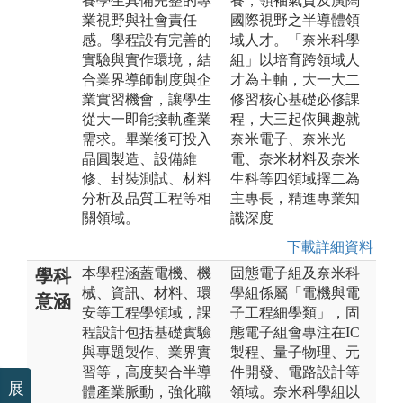
養學生具備完整的專
養，領袖氣質及廣闊
業視野與社會責任
國際視野之半導體領
感。學程設有完善的
域人才。「奈米科學
實驗與實作環境，結
組」以培育跨領域人
合業界導師制度與企
才為主軸，大一大二
業實習機會，讓學生
修習核心基礎必修課
從大一即能接軌產業
程，大三起依興趣就
需求。畢業後可投入
奈米電子、奈米光
晶圓製造、設備維
電、奈米材料及奈米
修、封裝測試、材料
生科等四領域擇二為
分析及品質工程等相
主專長，精進專業知
關領域。
識深度
下載詳細資料
本學程涵蓋電機、機
固態電子組及奈米科
學科
械、資訊、材料、環
學組係屬「電機與電
意涵
安等工程學領域，課
子工程細學類」，固
程設計包括基礎實驗
態電子組會專注在IC
與專題製作、業界實
製程、量子物理、元
習等，高度契合半導
件開發、電路設計等
展
體產業脈動，強化職
領域。奈米科學組以