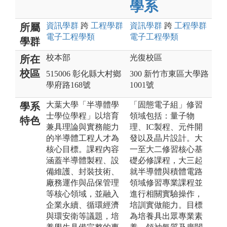
學系
資訊
學群
跨
工程
學群
資訊
學群
跨
工程
學群
所屬
電子工程
學類
電子工程
學類
學群
校本部
光復校區
所在
校區
515006 彰化縣大村鄉
300 新竹市東區大學路
學府路168號
1001號
大葉大學「半導體學
「固態電子組」修習
學系
士學位學程」以培育
領域包括：量子物
特色
兼具理論與實務能力
理、IC製程、元件開
的半導體工程人才為
發以及晶片設計。大
核心目標。課程內容
一至大二修習核心基
涵蓋半導體製程、設
礎必修課程，大三起
備維護、封裝技術、
就半導體與積體電路
廠務運作與品保管理
領域修習專業課程並
等核心領域，並融入
進行相關實驗操作，
企業永續、循環經濟
培訓實做能力。目標
與環安衛等議題，培
為培養具出眾專業素