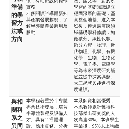
慣，有助於設備操作
物、國文等，對於所
準備
實務
學習的基礎知識建立
3. 多閱讀半導體新知
穩固深厚的基礎，堅
的學
與產業發展趨勢，了
實整個地基。進入本
習方
解半導體產業應用及
班後，透過廣度跨領
法或
脈動
域基礎學科修讀，如
方向
微積分、線性代數、
微分方程、物理、近
代物理、化學、有機
化學、生物、生物化
學、電子學、電磁學
等為未來深度研究舖
底並從中探索興趣。
大三起就興趣進行深
度選讀。
本學程著重於半導體
本系師資相當優秀，
與相
專業技術發展，培育
本系教師累計獲得科
關科
半導體製程及設備人
技部傑出研究獎的人
系之
才。具有半導體理
次高達80%。本班學生
異同
論、應用實務、分析
畢業後，95%以上均繼