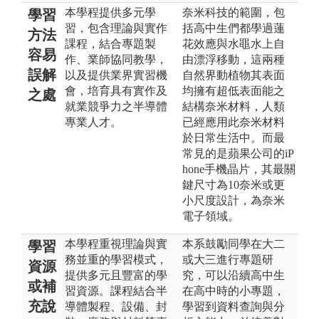
本學程提供多元學
奈米科技的範圍，包
學習
習，包含理論與實作
括高中生們都學過蓮
方法
課程，結合專題製
花效應與水黽水上自
容易
作、業師協同教學，
由漂浮移動，這兩種
誤解
以及提供業界實習機
自然界動植物其表面
會，培育具有實作及
均擁有超低表面能之
之處
就業競爭力之半導體
結構奈米材料，人類
專業人才。
已經應用此奈米材料
於日常生活中。而最
常見的是蘋果公司的iP
hone手機晶片，其最關
鍵尺寸為10奈米或更
小尺度設計，為奈米
電子領域。
本學程重視理論與實
本系鼓勵同學在大二
學習
務並重的學習模式，
或大三進行專題研
資源
提供多元且豐富的學
究，可以沿續高中生
或補
習資源。課程結合半
在高中時的小專題，
充說
導體製程、設備、封
學習到資料查詢與分