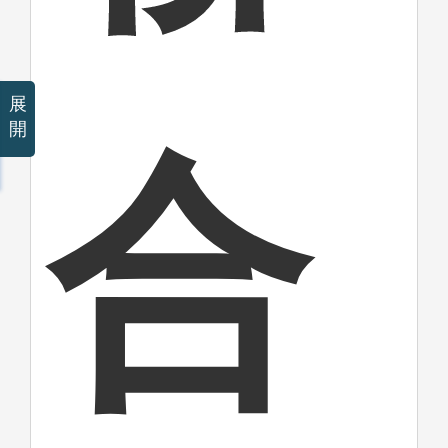
展
開
合