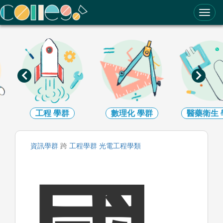
ColleGo! 大學選才與高中育才輔助系統
數理化
學群
醫藥衛生
學群
生命科學
資訊
學群
跨
工程
學群
光電工程
學類