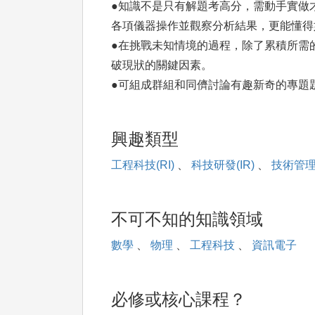
●知識不是只有解題考高分，需動手實做
各項儀器操作並觀察分析結果，更能懂得
●在挑戰未知情境的過程，除了累積所需
破現狀的關鍵因素。
●可組成群組和同儕討論有趣新奇的專題
興趣類型
工程科技(RI)
、
科技研發(IR)
、
技術管理(
不可不知的知識領域
數學
、
物理
、
工程科技
、
資訊電子
必修或核心課程？