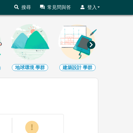
搜尋
常見問與答
登入
地球環境
學群
建築設計
學群
藝術
學