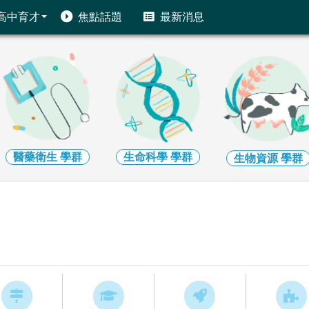
高中育才
焦點話題
最新消息
醫藥衛生
學群
生命科學
學群
生物資源
學群