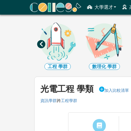
ColleGo! 大學選才與高中育才輔助系統
大學選才
資訊
學群
工程
學群
數理化
學群
光電工程 學類
加入比較清單
資訊學群
跨
工程學群