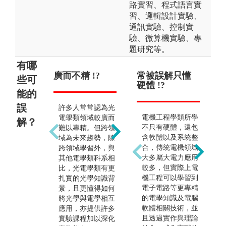
路實習、程式語言實
習、邏輯設計實驗、
通訊實驗、控制實
驗、微算機實驗、專
題研究等。
有哪
廣而不精 !?
僅能從事光電
常被誤解只懂
女
些可
業 !?
硬體 !?
電
能的
誤
許多人常常認為光
光電出路極為寬
電機工程學類所學
電學類領域較廣而
解？
廣，舉凡光電半導
不只有硬體，還包
難以專精。但跨領
體、顯示、化學、
含軟體以及系統整
無
域為未來趨勢，除
材料、通訊、生醫
合，傳統電機領域
跨領域學習外，與
等領域，皆須具備
大多屬大電力應用
其他電學類科系相
光電系統及專業能
較多，但實際上電
比，光電學類有更
力的跨領域人才。
機工程可以學習到
扎實的光學知識背
電子電路等更專精
景，且更懂得如何
的電學知識及電腦
將光學與電學相互
軟體相關技術，並
應用，亦提供許多
且透過實作與理論
實驗課程加以深化