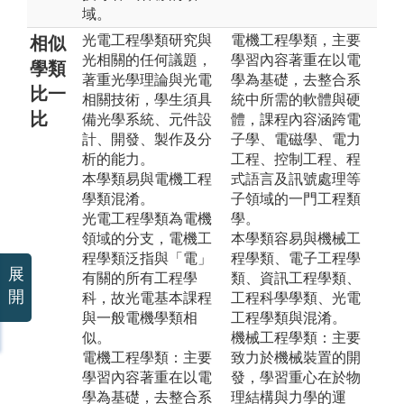
域。
光電工程學類研究與
電機工程學類，主要
相似
光相關的任何議題，
學習內容著重在以電
學類
著重光學理論與光電
學為基礎，去整合系
比一
相關技術，學生須具
統中所需的軟體與硬
比
備光學系統、元件設
體，課程內容涵跨電
計、開發、製作及分
子學、電磁學、電力
析的能力。
工程、控制工程、程
本學類易與電機工程
式語言及訊號處理等
學類混淆。
子領域的一門工程類
光電工程學類為電機
學。
領域的分支，電機工
本學類容易與機械工
程學類泛指與「電」
程學類、電子工程學
展
有關的所有工程學
類、資訊工程學類、
開
科，故光電基本課程
工程科學學類、光電
與一般電機學類相
工程學類與混淆。
似。
機械工程學類：主要
電機工程學類：主要
致力於機械裝置的開
學習內容著重在以電
發，學習重心在於物
學為基礎，去整合系
理結構與力學的運