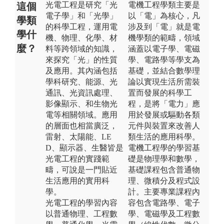
光電工程是研究「光
電機工程學類主要是
這個
電子學」和「光學」
以「電」為核心，凡
學類
的科學工程，運用電
涉及到「電」就是電
學什
機、物理、化學、材
機學類的範疇，領域
麼？
料等跨領域的知識，
涵蓋以電子學、電磁
來探究「光」的性質
學、電路學等學支為
及應用。其內涵包括
基礎，並結合數學理
學科研究、能源、光
論以實現生活所需裝
通訊、光資訊處理、
置而發展的科學工
影像顯示、和生物光
程，是將「電力」應
電等相關領域。應用
用於發展或驅動各類
的層面也相當廣泛，
元件與裝置來改善人
雷射、太陽能、LE
類生活的應用科學。
D、顯示器、生醫皆是
電機工程學的學習基
光電工程的實踐範
礎是物理學和數學，
疇，可說是一門貼近
基礎課程包含普通物
生活應用的實用科
理、微積分及程式設
學。
計。主要專業課程內
光電工程的學習內容
容包含電路學、電子
以普通物理、工程數
學、電磁學及工程數