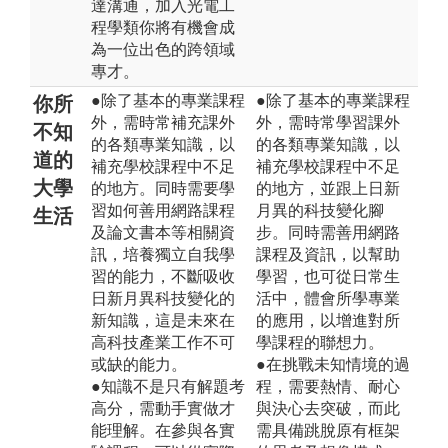
達溝通，加入光電工
程學類你將有機會成
為一位出色的跨領域
專才。
●除了基本的專業課程
●除了基本的專業課程
你所
外，需時常補充課外
外，需時常學習課外
不知
的各類專業知識，以
的各類專業知識，以
道的
補充學校課程中不足
補充學校課程中不足
大學
的地方。同時需要學
的地方，並跟上日新
習如何善用網路課程
月異的科技變化腳
生活
及論文書本等相關資
步。同時需善用網路
訊，培養獨立自我學
課程及資訊，以幫助
習的能力，不斷吸收
學習，也可從日常生
日新月異科技變化的
活中，體會所學專業
新知識，這是未來在
的應用，以增進對所
高科技產業工作不可
學課程的聯想力。
或缺的能力。
●在挑戰未知情境的過
●知識不是只有解題考
程，需要熱情、耐心
高分，需動手實做才
與決心去突破，而此
能理解。在參與各實
需具備跳脫原有框架