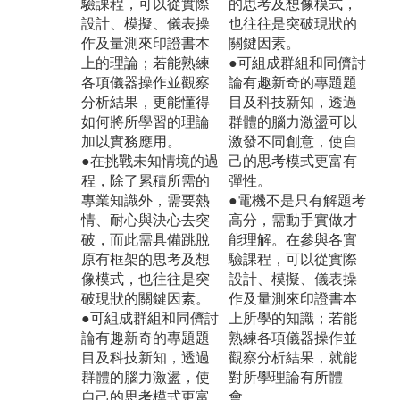
驗課程，可以從實際
的思考及想像模式，
設計、模擬、儀表操
也往往是突破現狀的
作及量測來印證書本
關鍵因素。
上的理論；若能熟練
●可組成群組和同儕討
各項儀器操作並觀察
論有趣新奇的專題題
分析結果，更能懂得
目及科技新知，透過
如何將所學習的理論
群體的腦力激盪可以
加以實務應用。
激發不同創意，使自
●在挑戰未知情境的過
己的思考模式更富有
程，除了累積所需的
彈性。
專業知識外，需要熱
●電機不是只有解題考
情、耐心與決心去突
高分，需動手實做才
破，而此需具備跳脫
能理解。在參與各實
原有框架的思考及想
驗課程，可以從實際
像模式，也往往是突
設計、模擬、儀表操
破現狀的關鍵因素。
作及量測來印證書本
●可組成群組和同儕討
上所學的知識；若能
論有趣新奇的專題題
熟練各項儀器操作並
目及科技新知，透過
觀察分析結果，就能
群體的腦力激盪，使
對所學理論有所體
自己的思考模式更富
會。