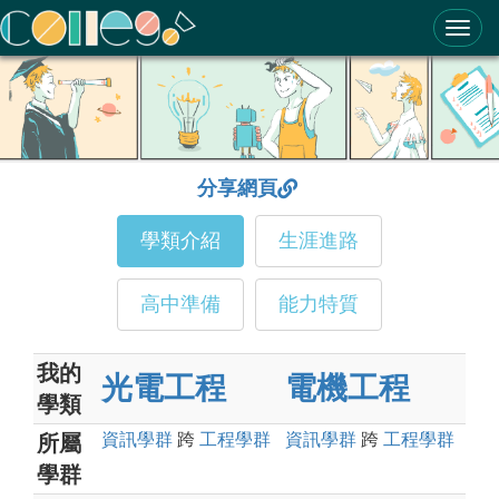
ColleGo! 大學選才與高中育才輔助系統
分享網頁
學類介紹
生涯進路
高中準備
能力特質
我的
光電工程
電機工程
學類
資訊
學群
跨
工程
學群
資訊
學群
跨
工程
學群
所屬
學群