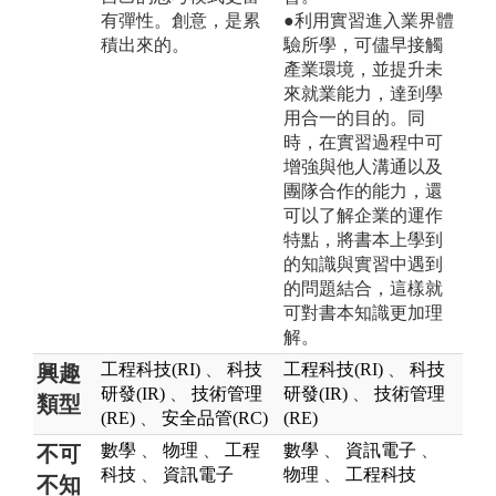
有彈性。創意，是累
●利用實習進入業界體
積出來的。
驗所學，可儘早接觸
產業環境，並提升未
來就業能力，達到學
用合一的目的。同
時，在實習過程中可
增強與他人溝通以及
團隊合作的能力，還
可以了解企業的運作
特點，將書本上學到
的知識與實習中遇到
的問題結合，這樣就
可對書本知識更加理
解。
工程科技(RI)
、
科技
工程科技(RI)
、
科技
興趣
研發(IR)
、
技術管理
研發(IR)
、
技術管理
類型
(RE)
、
安全品管(RC)
(RE)
數學
、
物理
、
工程
數學
、
資訊電子
、
不可
科技
、
資訊電子
物理
、
工程科技
不知