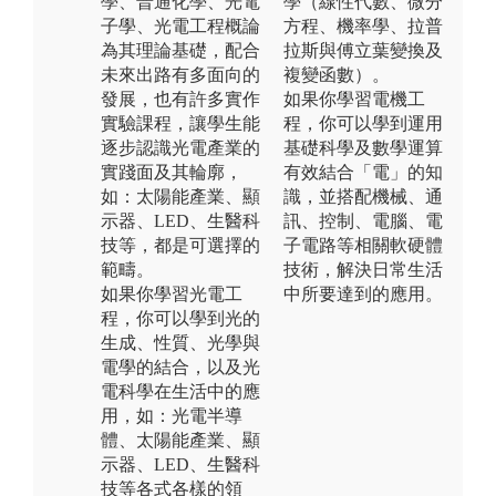
學、普通化學、光電
學（線性代數、微分
子學、光電工程概論
方程、機率學、拉普
為其理論基礎，配合
拉斯與傅立葉變換及
未來出路有多面向的
複變函數）。
發展，也有許多實作
如果你學習電機工
實驗課程，讓學生能
程，你可以學到運用
逐步認識光電產業的
基礎科學及數學運算
實踐面及其輪廓，
有效結合「電」的知
如：太陽能產業、顯
識，並搭配機械、通
示器、LED、生醫科
訊、控制、電腦、電
技等，都是可選擇的
子電路等相關軟硬體
範疇。
技術，解決日常生活
如果你學習光電工
中所要達到的應用。
程，你可以學到光的
生成、性質、光學與
電學的結合，以及光
電科學在生活中的應
用，如：光電半導
體、太陽能產業、顯
示器、LED、生醫科
技等各式各樣的領