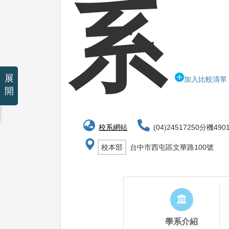
系
展
加入比較清單
開
校系網站
(04)24517250分機490
校本部
台中市西屯區文華路100號
學系介紹