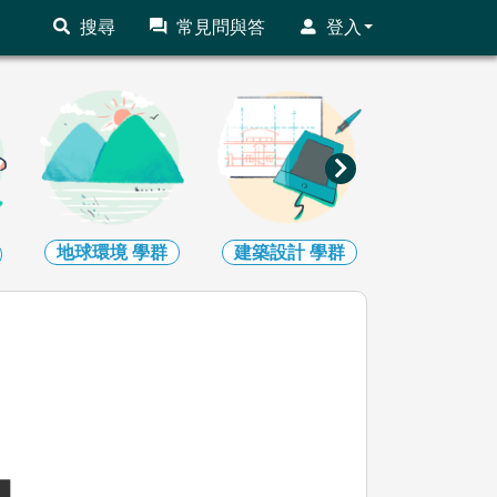
搜尋
常見問與答
登入
建築設計
學群
藝術
學群
社會心理