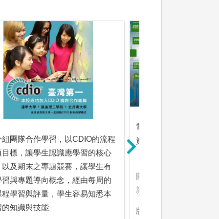
電子系發展歷史，專業
分組團隊合作學習，以CDIO的流程
資源與未來出入與就業
項目標，讓學生認識應學習的核心
，以及期末之專題競賽，讓學生有
圖解:電子系專業領域，
學習與專題導向概念，經由每周的
就業
課程學習與評量，學生容易知悉本
習的知識與技能
版權:電子工程學系