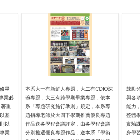
修畢
本系大一有新鮮人專題，大二有CDIO深
鼓勵
心專業必
碗專題，大三有跨學期畢業專題，依本
與各
，著重
系「專題研究施行準則」規定，本系專
能力
以基
題指導老師於大四下學期推薦優良專題
整體
則以
作品送各學程會議評定，由各學程會議
實驗
專業
分別推選優良專題作品，送本系「學術
身學