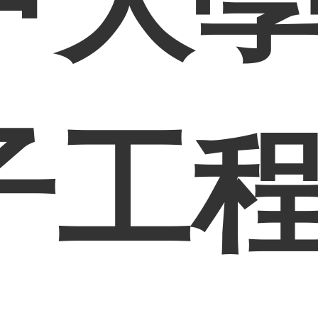
甲大
子工