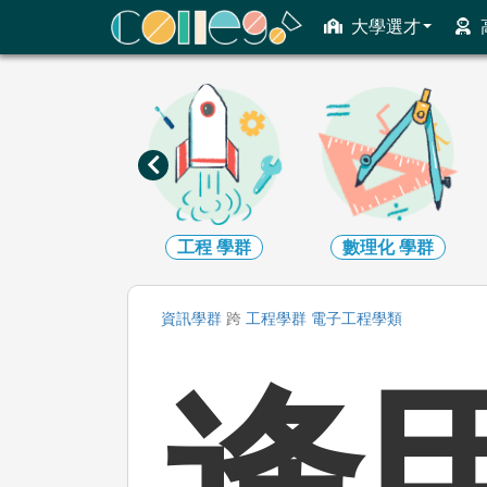
ColleGo! 大學選才與高中育才輔助系統
大學選才
工程
學群
數理化
學群
醫藥衛生
學群
資訊
學群
跨
工程
學群
電子工程
學類