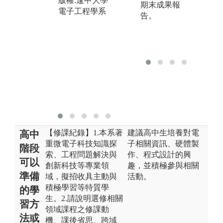
版權:逢甲大學
同學參加於每
期末成果報
電子工程學系
年舉辦之畢業
告。
專題製作競
賽。
圖解:電子工程
學系介紹2與專
題介紹
版權:電子工程
學系
【修課紀錄】1.本系著
建議高中生培養對電
高中
重微電子科技知識探
子相關資訊、硬體製
階段
索、工程問題解決與
作、程式設計的興
可以
創新科技等專業領
趣，並積極參與相關
準備
域，擬招收具主動與
活動。
積極學習等特質學
的學
生。2.請說明選修相關
習方
領域課程之修課動
法或
機、課後省思、跨域