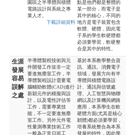
園區之半導體與積體
點是他們都是整體的
電路設計與系統之專
某一部分，而電子是
業人才。
其中的核心，不同的
下載詳細資料
地方是電子裝置包含
軟體、硬體，因此電
子系的學生軟硬體都
必須要學習，軟硬整
合是其中的特性。
半導體製程技術與元
基於本系教學整合資
生涯
件開發工作並非一定
訊、通訊、消費電子
發展
要進無塵室工作，半
領域，發展方向有半
容易
導體製程設計需要電
導體與積體電路設
誤解
腦輔助軟體(CAD)進行
計、通訊與信號處
新穎元件的模擬與設
理、人工智慧與物聯
之處
計，以及電性評估等
網以及計算機與網路
工作，需要專業技
應用，本系學生在軟
能，不一定要進無塵
硬體方面(尤其是核心
室工作。另外元件電
韌體)都必須要學習，
性量測專業技術工作
培養系統整合為本系
一般為正常日班工
發展的特性，因此學