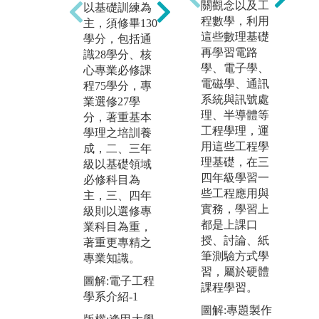
C
關觀念以及工
以基礎訓練為
鮮人專題，大
各
程數學，利用
主，須修畢130
二有CDIO深碗
學
這些數理基礎
學分，包括通
專題，大三有
習
再學習電路
識28學分、核
跨學期畢業專
力
學、電子學、
心專業必修課
題，依本系
之
電磁學、通訊
程75學分，專
「專題研究施
讓
系統與訊號處
業選修27學
行準則」規
學
理、半導體等
分，著重基本
定，本系專題
向
工程學理，運
學理之培訓養
指導老師於大
每
用這些工程學
成，二、三年
四下學期推薦
程
理基礎，在三
級以基礎領域
優良專題作品
量
四年級學習一
必修科目為
送各學程會議
知
些工程應用與
主，三、四年
評定，由各學
的
實務，學習上
級則以選修專
程會議分別推
都是上課口
業科目為重，
選優良專題作
授、討論、紙
著重更專精之
品，送本系
筆測驗方式學
專業知識。
「學術委員
習，屬於硬體
會」核定獎
圖解:電子工程
課程學習。
金，並鼓勵專
學系介紹-1
題製作優秀的
圖解:專題製作