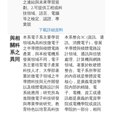
之連結與未來學習規
劃。2.可提供工程或科
技領域、語言、電腦
等之檢定、認證、專
業競
下載詳細資料
本系電子系主要學習
本系整合3C (資訊、通
與相
領域為高科技微電子
訊、消費電子)，發展
關科
之半導體與積體電路
半導體與積體電路設
系之
產業，與本校電機系
計領域、通訊與信號
異同
發展領域不同，電子
處理、計算機與網路
系主要培育電子產業
領域。著重於軟硬體
科技人才。大學部著
整合。電子系所學習
重於微電子領域之半
的內容就是整體資電
導體科技與元件開發
核心，是廣義電資學
以及積體電路設計與
院內部的精隨。電
系統應用；研究所為
子、電機、資工或通
進階微電子科技研發
訊都是廣義的電資學
與專業學術研究。教
院或電機學院或資訊
育特色以培育高科技
學院的一部分，相同