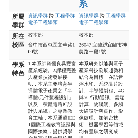
系
資訊
學群
跨
工程
學群
資訊
學群
跨
工程
學群
所屬
電子工程
學類
電子工程
學類
學群
校本部
校本部
所在
校區
台中市西屯區文華路1
26047 宜蘭縣宜蘭市神
00號
農路一段1號
1.本系師資優良具豐富
本系研究以能與電子
學系
產業經驗。2.課程完整
產業科技發展趨勢相
特色
與產業技術發展接
結合為目標，在語音
軌，本系主要培育半
浮水印、系統晶片設
導體電子產業之「半
計、半導體製程、4G
導體/元件製程設計」
與5G行動通訊、雲端
以及「積體電路IC設
計算、物聯網、多頻
計與系統」之專業教
天線設計與實作、影
育主軸，本系通過IEE
像處理、加解密技
T國際工程教育認證與
術、機器學習等領域
國際接軌，提供獎學
均有豐碩之研究成