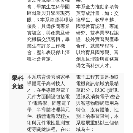
金及完成學士學位機
果。
會，畢業生在科學園
本系全力推動多項菁
區就業與升學表現亮
英育成計畫，如：交
眼，3.本系資源與環境
換學生、教學卓越、
優良，具備多間專業
國際教育認證、專題
實驗室，與產業及研
研究、雙專業學程認
究機構交流密切，畢
證、校外實習與產學
業生有許多工作機
合作、就業學程等，
會，歷年表現傑出深
以培育具國際觀、富
獲社會肯定。
創意且理論與實務兼
備之高科技人才。
本系培育優秀國家半
電子工程其實是擷取
學科
導體電子高科技人
電機資訊領域的最精
意涵
才，在半導體與電子
華部分，以3C (資訊、
元件方面開設包括電
通訊及消費電子)整合
子/電路學、固態電子
與智慧物聯網應用為
學、半導體物理與元
特色，沒有體能、性
件、積體電路製程技
別上的學習限制，本
術與元件電性量測技
系發展重點以三個領
術等關鍵課程。在IC
域為主：