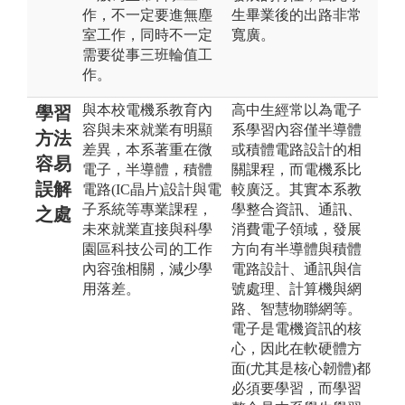
作，不一定要進無塵
生畢業後的出路非常
室工作，同時不一定
寬廣。
需要從事三班輪值工
作。
與本校電機系教育內
高中生經常以為電子
學習
容與未來就業有明顯
系學習內容僅半導體
方法
差異，本系著重在微
或積體電路設計的相
容易
電子，半導體，積體
關課程，而電機系比
誤解
電路(IC晶片)設計與電
較廣泛。其實本系教
子系統等專業課程，
學整合資訊、通訊、
之處
未來就業直接與科學
消費電子領域，發展
園區科技公司的工作
方向有半導體與積體
內容強相關，減少學
電路設計、通訊與信
用落差。
號處理、計算機與網
路、智慧物聯網等。
電子是電機資訊的核
心，因此在軟硬體方
面(尤其是核心韌體)都
必須要學習，而學習