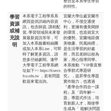
整合是本系學生學習
的特性。
本系電子工程學系系
宜蘭大學位處宜蘭市
學習
網頁提供詳細內容資
中心，不僅交通便
資源
訊，包含師資, 課程配
利，更擁有優美閑靜
或補
當, 學習領域與未來發
的環境，也造就宜大
充說
展最新資訊等等，可
的優勢。宜蘭地區價
加入本系臉書粉絲團
美物廉、民風純樸，
明
或加入本系Line，可即
是生活學習的好處
時了解更多資訊，請
所，而且老師以校為
您多仔細參閱。逢甲
家，用心指導同學。
大學電子工程學系網
本系推動『VIP垂直整
址如下=> https://fcuece.
合學群式專題研
fcu.edu.tw ，若有問題
究』，提昇學生專題
歡迎來電洽詢。
實作能力，也透過
『產學合作四合一課
程』及「四年解一
題」專題式作法，培
育創新人才，期使學
生成為「 能解決問題