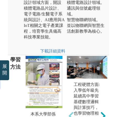
設計領域方面，開設
積體電路設計領域。
積體電路晶片設計、
通訊與信號處理領
電子電路/生醫電子系
域。
統與設計、AI應用與A
智慧物聯網領域。
IoT相關之電子產業課
並以物聯網與智慧生
程，培育學生具備高
活創新教學為核心。
科技專業技能。
下載詳細資料
學習
展
方法
開
工程硬體方面:
入學低年級先
延續高中學習
基礎數理邏輯
鼓
與計算技巧，
合
也學習物理相
本系大學部係
本系大一有新