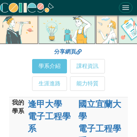
ColleGo! 大學選才與高中育才輔助系統
分享網頁
學系介紹
課程資訊
生涯進路
能力特質
我的
逢甲大學
國立宜蘭大
學系
電子工程學
學
系
電子工程學