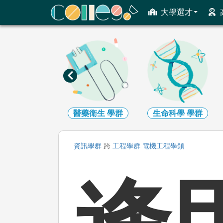
ColleGo! 大學選才與高中育才輔助系統
大學選才
數理化
學群
醫藥衛生
學群
生命科學
學群
資訊
學群
跨
工程
學群
電機工程
學類