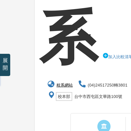
系
加入比較清
展
開
校系網站
(04)24517250轉3801
校本部
台中市西屯區文華路100號