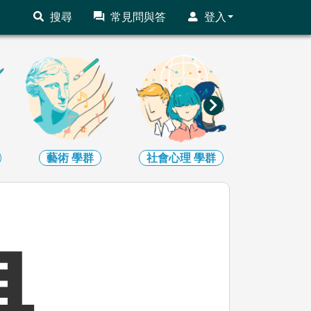
搜尋
常見問與答
登入
藝術
學群
社會心理
學群
大眾傳播