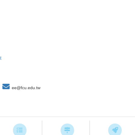
單
ee@fcu.edu.tw