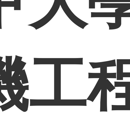
甲大
機工