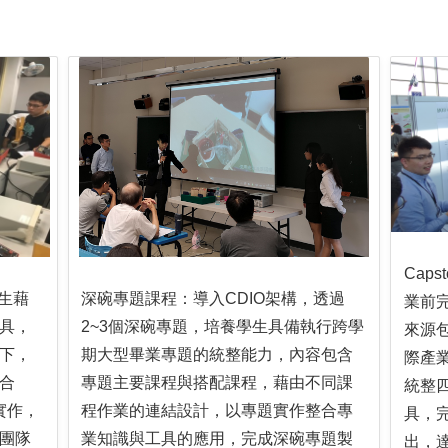
Cap
新生藉
深碗專題課程：導入CDIO架構，透過
業前
具，
2~3個深碗專題，培養學生具備執行跨學
來源
下，
期大型畢業專題的統整能力，內容包含
際產
合
專題主要課程與搭配課程，藉由不同課
統整
實作，
程作業的連結設計，以專題實作整合專
具，
團隊
業知識與工具的應用，完成深碗專題製
出，