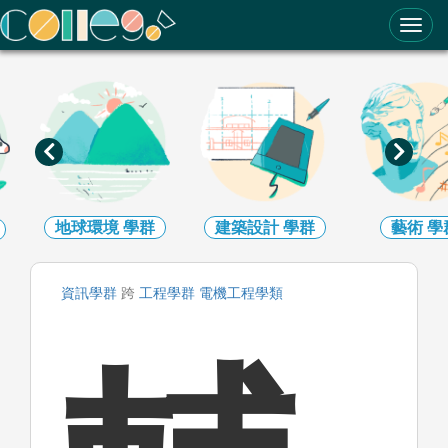
ColleGo! 大學選才與高中育才輔助系統
地球環境
學群
建築設計
學群
藝術
學
資訊
學群
跨
工程
學群
電機工程
學類