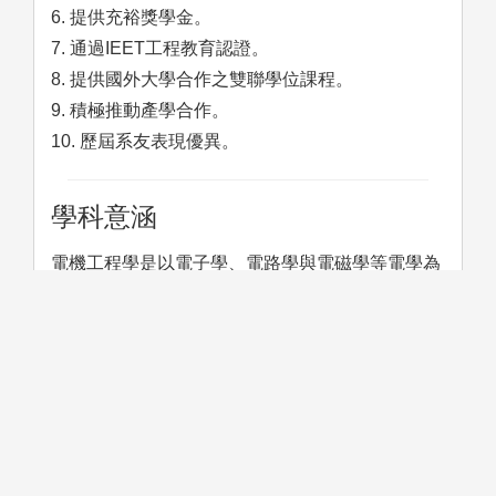
6. 提供充裕獎學金。
7. 通過IEET工程教育認證。
8. 提供國外大學合作之雙聯學位課程。
9. 積極推動產學合作。
10. 歷屆系友表現優異。
學科意涵
電機工程學是以電子學、電路學與電磁學等電學為
基礎，並結合計算機軟體工程，涵蓋通訊、計算機
工程、晶片設計、軟體程式、訊號處理等子領域的
一門工程學。本系著重晶片設計、半導體元件、通
訊工程、計算機網路與人工智慧等研究領域。
學習方法