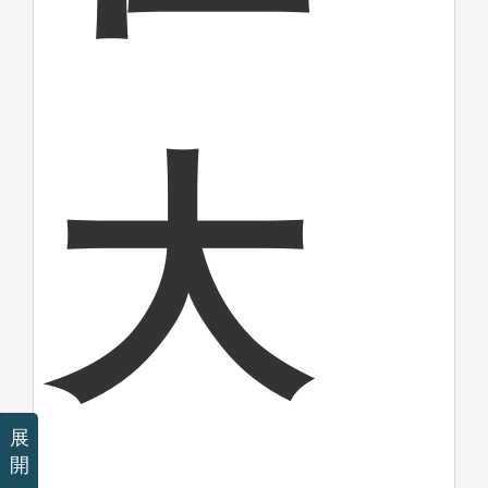
大
展
開