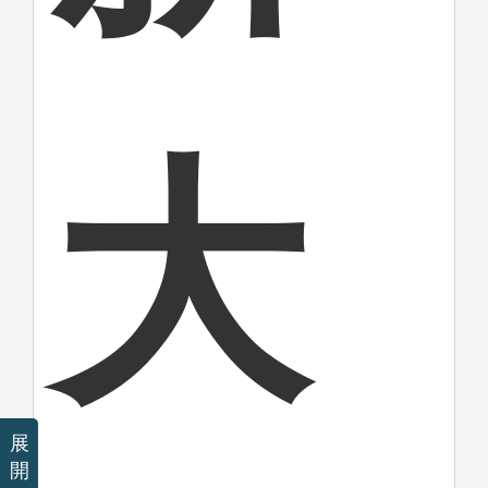
大
展
開