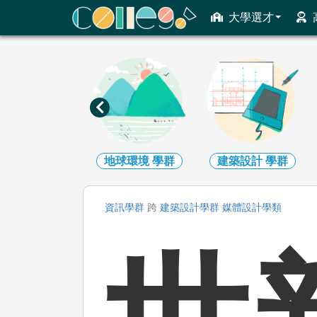
ColleGo! 大學選才與高中育才輔助系統
大學選才
地球環境
學群
建築設計
學群
藝術
學群
資訊
學群
跨
建築設計
學群
媒體設計
學類