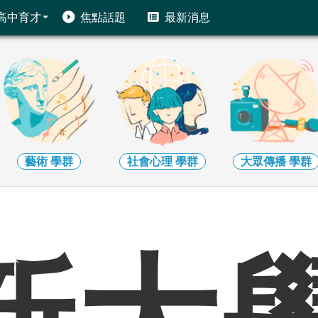
高中育才
焦點話題
最新消息
社會心理
學群
大眾傳播
學群
外語
學群