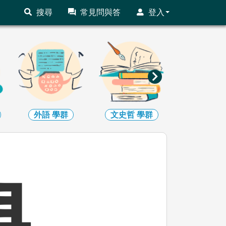
搜尋
常見問與答
登入
文史哲
學群
教育
學群
法政
學