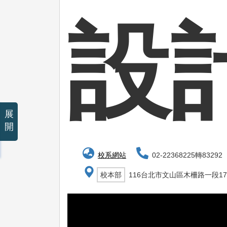
設
展
開
校系網站
02-22368225轉83292
校本部
116台北市文山區木柵路一段17