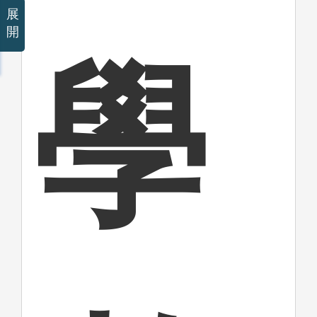
展
開
學