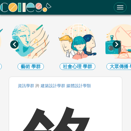
ColleGo! 大學選才與高中育才輔助系統
社會心理
學群
大眾傳播
學群
外語
學
資訊
學群
跨
建築設計
學群
媒體設計
學類