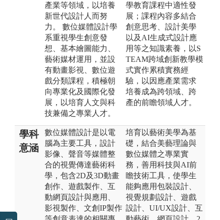
產業等領域，以培養
學教育課程中適性發
新世代設計人而努
展；課程內容多結合
力。 數位媒體設計學
創意思考、設計美學
系重視學生創意發
以及AI生成式設計應
想、基本繪圖能力、
用等之知識素養，以S
藝術媒材運用，並設
TEAM跨域創新教學模
有動畫影視、數位遊
式實作累積實務經
戲分類課程，積極朝
驗，以因應產業需求
向專業化及國際化發
培養成為跨領域、跨
展，以培育人文與科
產的前瞻領域人才。
技兼備之專業人才。
數位媒體設計是以電
培育以藝術美學為基
學科
腦為主要工具，設計
礎，結合美藝理論與
意涵
影像、聲音等媒體整
數位媒體之專業實
合的視覺傳達藝術科
務，善用科技與AI前
學，包含2D及3D動畫
瞻技術工具，使學生
創作、遊戲製作、互
能夠應用包裝設計、
動網頁設計與應用、
視覺規劃設計、遊戲
影視製作、文創IP製作
設計、UI/UX設計、互
等創意表達的相關專
動藝術、網頁設計、2