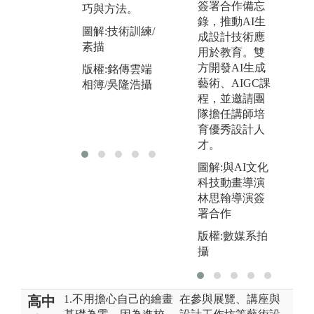
簽署合作備忘
巧與方法。
資源。注重個
作
錄，推動AI生
人的自主探索
專
圖解:技術訓練/
成設計技術應
能力。
培
素描
用於教育。雙
作
圖解:自主學習
方開發AI生成
版權:銘傳雲端
調
藝術、AIGC課
相簿/吳隆浩攝
版權:銘傳雲端
圖
程，並邀請團
相簿/李偉哲攝
隊擔任講師培
版
育優秀設計人
相
才。
圖解:與AI文化
科技動畫導演
林思翰導演簽
署合作
版權:數媒系拍
攝
1.不用擔心自己的繪畫
在參與展覽、講座與
高中