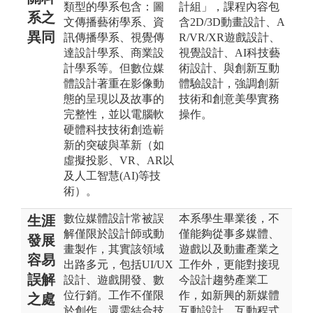
類型的學系包含：圖
計組」，課程內容包
系之
文傳播藝術學系、資
含2D/3D動畫設計、A
異同
訊傳播學系、視覺傳
R/VR/XR遊戲設計、
達設計學系、商業設
視覺設計、AI科技藝
計學系等。但數位媒
術設計、與創新互動
體設計著重在影像動
體驗設計，強調創新
態的呈現以及故事的
技術和創意美學實務
完整性，並以電腦軟
操作。
硬體科技技術創造嶄
新的突破與革新（如
虛擬投影、VR、AR以
及人工智慧(AI)等技
術）。
數位媒體設計常被誤
本系學生畢業後，不
生涯
解僅限於設計師或動
僅能夠從事多媒體、
發展
畫製作，其實該領域
遊戲以及動畫產業之
容易
出路多元，包括UI/UX
工作外，更能對接現
誤解
設計、遊戲開發、數
今設計趨勢產業工
位行銷。工作不僅限
作，如新興的新媒體
之處
於創作，還需結合技
互動設計、互動程式