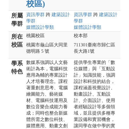
校區)
資訊
學群
跨
建築設計
資訊
學群
跨
建築設計
所屬
學群
學群
學群
媒體設計
學類
媒體設計
學類
桃園校區
校本部
所在
校區
桃園市龜山區大同里
711301臺南市歸仁區
德明路 5 號
長大路1號
數媒系強調以人文藝
提供學生專業的「數
學系
術計為本，電腦科技
位媒體」與「互動設
特色
應用為輔的專業設計
計」知識技能，強調
人才培養理念。課程
設計和科技的結合，
著重創意思考、電腦
課程涵蓋視覺設計、
繪圖能力、藝術媒
動畫設計、互動設
材、電腦科技運用及
計、介面設計、使用
數位音樂合成能力養
者經驗設計等多個領
成；同時也整合新媒
域，並且提供多種專
體所需之數位科技、
業設備和實習機會，
媒體應用、動畫文創
讓同學在做中學的實