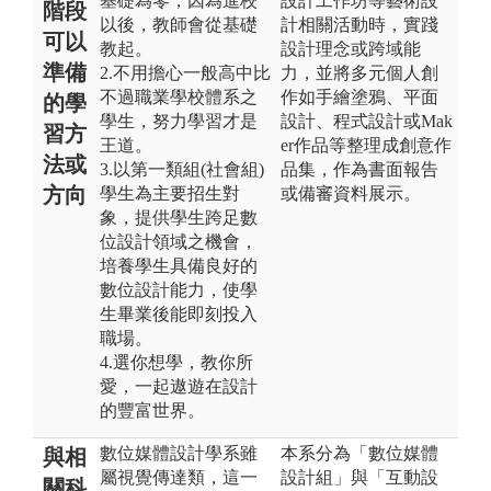
基礎為零，因為進校
設計工作坊等藝術設
階段
以後，教師會從基礎
計相關活動時，實踐
可以
教起。
設計理念或跨域能
準備
2.不用擔心一般高中比
力，並將多元個人創
不過職業學校體系之
作如手繪塗鴉、平面
的學
學生，努力學習才是
設計、程式設計或Mak
習方
王道。
er作品等整理成創意作
法或
3.以第一類組(社會組)
品集，作為書面報告
方向
學生為主要招生對
或備審資料展示。
象，提供學生跨足數
位設計領域之機會，
培養學生具備良好的
數位設計能力，使學
生畢業後能即刻投入
職場。
4.選你想學，教你所
愛，一起遨遊在設計
的豐富世界。
數位媒體設計學系雖
本系分為「數位媒體
與相
屬視覺傳達類，這一
設計組」與「互動設
關科