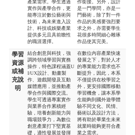
產業需求。學生透過
作銜接。另外，設計
實作與產學合作，更
是一門學問，亦是一
能專注於數位藝術與
門藝術，除了對一件
技術，為未來進入設
作品的美感要強烈要
計、科技或娛樂產業
求之外，亦需要學生
提供多元且具前瞻性
花很多時間細心雕琢
的職涯選擇。
作品使其完美。
結合創意與科技，強
在數位內容產業快速
學習
調跨領域學習與實務
發展之下，對於人才
資源
操作，特色課程涵蓋U
的專業能力需求也不
或補
I/UX設計、動畫製
斷提升，因此，本系
充說
作、遊戲開發及互動
不僅提供在校學習之
媒體應用，並推動產
外，更安排國際移動
明
學合作與國際交流。
學習機會，讓本系學
學生可透過專案實作
生能夠到國外遊學體
與業界合作累積經
驗不同文化、民情、
驗，培養創新能力與
藝術以及設計方法，
職場競爭力，為數位
將有助於畢業生未來
創意產業打下堅實基
就業時能夠更符合產
礎，適性發展並發揮
業之需求。