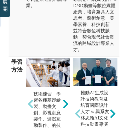
展
業。
D/3D動畫等數位媒體
開
產業，培育兼具人文
思考、藝術創意、美
學素養、科技創新，
並符合數位科技脈
動，契合現代社會潮
流的跨域設計專業人
才。
學習
方法
推動AI生成設
技術練習：學
自主學習：繪
專
計技術教育及
習各種基礎繪
製軟體為數眾
過
培育國際設計
務
製、動畫文
多，學習過程
（
人才 /// 與系友
創、影視創意
除了老師教學
劇
林思翰AI文化
製作、遊戲互
引導，亦仰賴
戲
科技動畫導演
動製作、的技
學生自主尋找
行