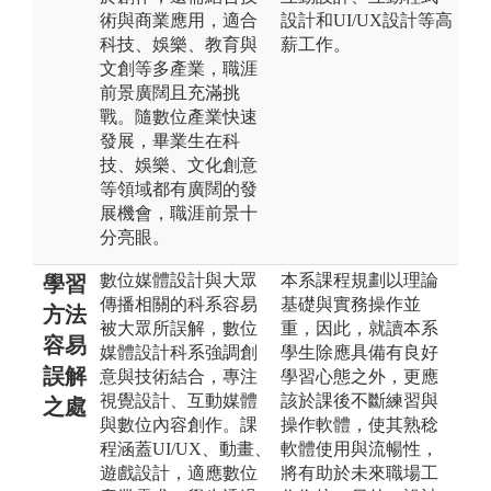
術與商業應用，適合
設計和UI/UX設計等高
科技、娛樂、教育與
薪工作。
文創等多產業，職涯
前景廣闊且充滿挑
戰。隨數位產業快速
發展，畢業生在科
技、娛樂、文化創意
等領域都有廣闊的發
展機會，職涯前景十
分亮眼。
數位媒體設計與大眾
本系課程規劃以理論
學習
傳播相關的科系容易
基礎與實務操作並
方法
被大眾所誤解，數位
重，因此，就讀本系
容易
媒體設計科系強調創
學生除應具備有良好
誤解
意與技術結合，專注
學習心態之外，更應
視覺設計、互動媒體
該於課後不斷練習與
之處
與數位內容創作。課
操作軟體，使其熟稔
程涵蓋UI/UX、動畫、
軟體使用與流暢性，
遊戲設計，適應數位
將有助於未來職場工