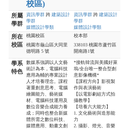
校區)
資訊
學群
跨
建築設計
資訊
學群
跨
建築設計
所屬
學群
學群
學群
媒體設計
學類
媒體設計
學類
桃園校區
校本部
所在
校區
桃園市龜山區大同里
338103 桃園市蘆竹區
德明路 5 號
開南路1號
數媒系強調以人文藝
*接軌韓流與美國好萊
學系
術計為本，電腦科技
塢/全台唯一整合型創
特色
應用為輔的專業設計
意影像機構*
人才培養理念。課程
【課程方向】影視製
著重創意思考、電腦
作與表演藝術
繪圖能力、藝術媒
【以電影劇組方式拍
材、電腦科技運用及
攝教學】
數位音樂合成能力養
【培養六大能力】
成；同時也整合新媒
1. 文化藝術與造形能
體所需之數位科技、
力
媒體應用、動畫文創
2. 攝影、燈光、音樂