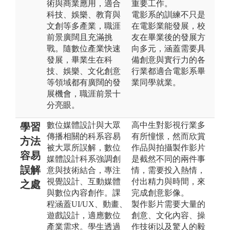
術與商業應用，適合
重要工作。
科技、娛樂、教育與
電影系的訓練不只是
文創等多產業，職涯
在電影業能發展，校
前景廣闊且充滿挑
友在畢業後的發展方
戰。隨數位產業快速
向多元，涵蓋需要具
發展，畢業生在科
備創意與實行力的各
技、娛樂、文化創意
行業都適合電影系畢
等領域都有廣闊的發
業同學就業。
展機會，職涯前景十
分亮眼。
數位媒體設計與大眾
高中生對影視行業多
學習
傳播相關的科系容易
有所憧憬，然而欣賞
方法
被大眾所誤解，數位
作品與拍攝製作影片
容易
媒體設計科系強調創
是截然不同的兩件事
誤解
意與技術結合，專注
情，需要投入熱情，
視覺設計、互動媒體
付出精力與時間，來
之處
與數位內容創作。課
完成創意影像。
程涵蓋UI/UX、動畫、
製作影片需要大量的
遊戲設計，適應數位
創意、文化內容、操
產業需求。學生透過
作技術以及驚人的毅