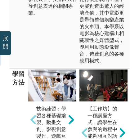
等創意表達的相關專
更能創造出驚人的經
業。
濟產值，其中電影更
是帶領整個娛樂產業
的火車頭。本學系以
電影為核心建構出相
展
關聯性之媒體型式，
開
即利用動態影像聲
音，傳達創意的各種
應用模式。
學習
方法
技術練習：學
自主學習：繪
【工作坊】的
專
習各種基礎繪
製軟體為數眾
一種講座方
過
製、動畫文
多，學習過程
式，讓學生在
（
創、影視創意
除了老師教學
參與的過程中
劇
製作、遊戲互
引導，亦仰賴
能夠相互對話
戲