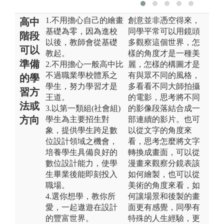
1.不用擔心自己的繪畫
創意並非憑空得來，
高中
基礎為零，因為進校
同學平常可以用鏡頭
階段
以後，教師會從基礎
多觀察這個世界，怎
可以
教起。
樣的角度才是一種美
準備
2.不用擔心一般高中比
麗，怎樣的構圖才是
不過職業學校體系之
有與眾不同的風格，
的學
學生，努力學習才是
多看看不同大師拍攝
習方
王道。
的電影，思考將不同
法或
3.以第一類組(社會組)
的影像段落結合成一
方向
學生為主要招生對
部連續的影片。也可
象，提供學生跨足數
以從文字的角度來
位設計領域之機會，
看，思考怎麼將文字
培養學生具備良好的
轉換成畫面，可以從
數位設計能力，使學
漫畫來觀察分鏡表該
生畢業後能即刻投入
如何繪製，也可以從
職場。
美術的角度來看，如
4.選你想學，教你所
何讓場景和後製的畫
愛，一起遨遊在設計
面更有感覺，同學有
的豐富世界。
特殊的人生經驗，更