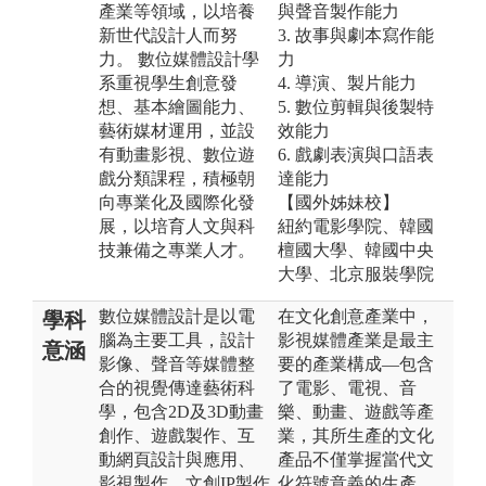
產業等領域，以培養
與聲音製作能力
新世代設計人而努
3. 故事與劇本寫作能
力。 數位媒體設計學
力
系重視學生創意發
4. 導演、製片能力
想、基本繪圖能力、
5. 數位剪輯與後製特
藝術媒材運用，並設
效能力
有動畫影視、數位遊
6. 戲劇表演與口語表
戲分類課程，積極朝
達能力
向專業化及國際化發
【國外姊妹校】
展，以培育人文與科
紐約電影學院、韓國
技兼備之專業人才。
檀國大學、韓國中央
大學、北京服裝學院
數位媒體設計是以電
在文化創意產業中，
學科
腦為主要工具，設計
影視媒體產業是最主
意涵
影像、聲音等媒體整
要的產業構成—包含
合的視覺傳達藝術科
了電影、電視、音
學，包含2D及3D動畫
樂、動畫、遊戲等產
創作、遊戲製作、互
業，其所生產的文化
動網頁設計與應用、
產品不僅掌握當代文
影視製作、文創IP製作
化符號意義的生產，