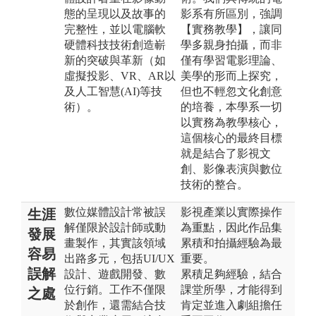
態的呈現以及故事的
影系有所區別，強調
完整性，並以電腦軟
【實務教學】，讓同
硬體科技技術創造嶄
學多親身拍攝，而非
新的突破與革新（如
僅有學習電影理論、
虛擬投影、VR、AR以
美學的形而上探究，
及人工智慧(AI)等技
但也不輕忽文化創意
術）。
的培養，本學系一切
以實務為教學核心，
這個核心的最終目標
就是結合了影視文
創、影像表演與數位
技術的整合。​
數位媒體設計常被誤
影視產業以實際操作
生涯
解僅限於設計師或動
為重點，因此作品集
發展
畫製作，其實該領域
累積和拍攝經驗為最
容易
出路多元，包括UI/UX
重要。
誤解
設計、遊戲開發、數
累積足夠經驗，結合
位行銷。工作不僅限
課堂所學，才能得到
之處
於創作，還需結合技
肯定並進入劇組擔任