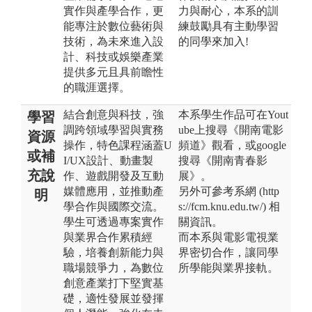
實作與產學合作，更
力與耐心，本系的訓
能專注於數位藝術與
練鼓勵具有主動學習
技術，為未來進入設
的同學來加入!
計、科技或娛樂產業
提供多元且具前瞻性
的職涯選擇。
結合創意與科技，強
本系學生作品可在Yout
學習
調跨領域學習與實務
ube上搜尋《開南電影
資源
操作，特色課程涵蓋U
頻道》觀看，或google
或補
I/UX設計、動畫製
搜尋《開南青春影
充說
作、遊戲開發及互動
展》。
媒體應用，並推動產
另外可參考系網 (http
明
學合作與國際交流。
s://fcm.knu.edu.tw/) 相
學生可透過專案實作
關資訊。
與業界合作累積經
而本系與電影電視業
驗，培養創新能力與
界密切合作，讓同學
職場競爭力，為數位
所學能與業界接軌。
創意產業打下堅實基
礎，適性發展並發揮