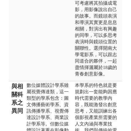
可考慮將其拍攝成電
影，用影像說出自己
的故事。而鏡頭表演
和導演其實更是息息
相關，對演出有興趣
的同學，可以多思考
表演時與鏡頭位置的
關聯性。選擇開南大
學電影系，可以跟志
同道合的夥伴，一起
盡情揮灑屬於18歲的
青春創意影像。
數位媒體設計學系雖
本學系的特色就是要
與相
屬視覺傳達類，這一
規劃出一套能夠因應
關科
類型的學系包含：圖
時代需要的教學內
系之
文傳播藝術學系、資
容，既能激發出創意
異同
訊傳播學系、視覺傳
思考，又能訓練出各
達設計學系、商業設
個影視產業所需要的
計學系等。但數位媒
人文內涵與專業技
體設計著重在影像動
術。我們與傳統的電