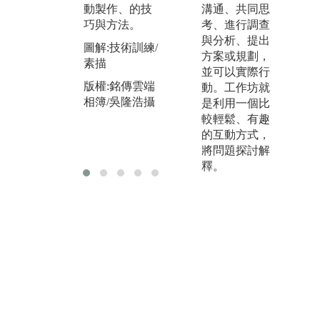
動製作、的技
學生自主尋找
溝通、共同思
行
巧與方法。
資源。注重個
考、進行調查
作
人的自主探索
與分析、提出
專
圖解:技術訓練/
能力。
方案或規劃，
培
素描
並可以實際行
作
圖解:自主學習
版權:銘傳雲端
動。工作坊就
調
相簿/吳隆浩攝
版權:銘傳雲端
是利用一個比
圖
相簿/李偉哲攝
較輕鬆、有趣
版
的互動方式，
相
將問題探討解
釋。