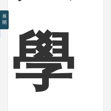
展
開
學