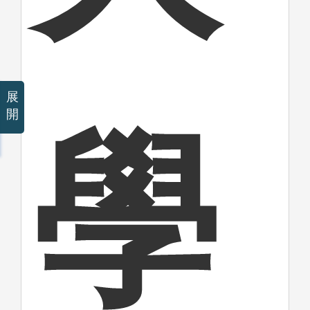
展
開
學