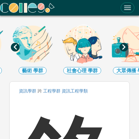
ColleGo! 大學選才與高中育才輔助系統
藝術
學群
社會心理
學群
大眾傳播
資訊
學群
跨
工程
學群
資訊工程
學類