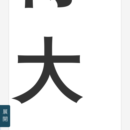
大
展
開