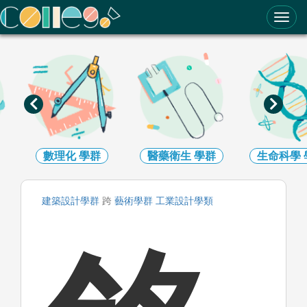
ColleGo! 大學選才與高中育才輔助系統
數理化
學群
醫藥衛生
學群
生命科學
建築設計
學群
跨
藝術
學群
工業設計
學類