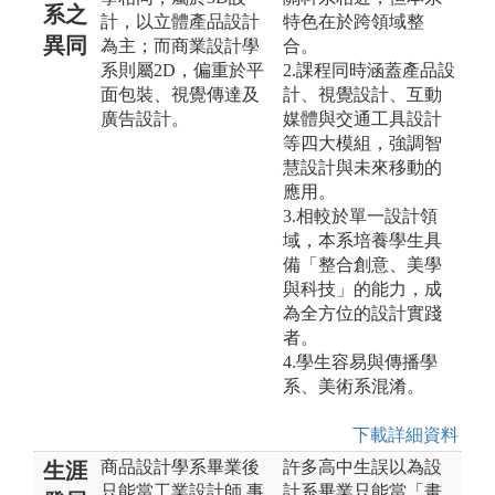
系之
計，以立體產品設計
特色在於跨領域整
異同
為主；而商業設計學
合。
系則屬2D，偏重於平
2.課程同時涵蓋產品設
面包裝、視覺傳達及
計、視覺設計、互動
廣告設計。
媒體與交通工具設計
等四大模組，強調智
慧設計與未來移動的
應用。
3.相較於單一設計領
域，本系培養學生具
備「整合創意、美學
與科技」的能力，成
為全方位的設計實踐
者。
4.學生容易與傳播學
系、美術系混淆。
下載詳細資料
商品設計學系畢業後
許多高中生誤以為設
生涯
只能當工業設計師,事
計系畢業只能當「畫