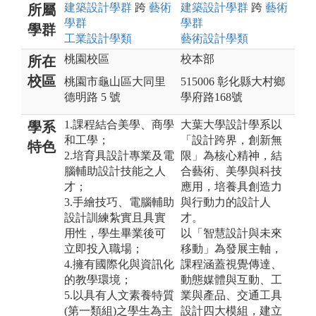
建築設計
學群
跨
藝術
建築設計
學群
跨
藝術
所屬
學群
學群
學群
工業設計
學類
藝術設計
學類
桃園校區
校本部
所在
校區
桃園市龜山區大同里
515006 彰化縣大村鄉
德明路 5 號
學府路168號
1.課程結合美學、商學
大葉大學設計學系以
學系
和工學；
「設計跨界，創新無
特色
2.培育具設計專業及電
限」為核心精神，結
腦輔助設計技能之人
合藝術、美學與科技
才；
應用，培養具創造力
3.手繪技巧、電腦輔助
與行動力的設計人
設計訓練紮實且具實
才。
用性，學生畢業後可
以「智慧設計與未來
立即投入職場；
移動」為發展主軸，
4.擁有國際化與資訊化
課程涵蓋視覺傳達、
的教學環境；
動態媒體與互動、工
5.以具有人文素養特質
業與產品、交通工具
(第一類組)之學生為主
設計四大模組，建立