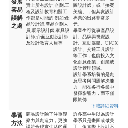
發展
實上所有設計,企劃,工
圖設計師」或「接案
容易
程及設計教育相關工
美編」，但其實設計
誤解
作都是可能的,例如:產
專業的出路非常多
品設計師,產品企劃人
元。
之處
員,展示設計師,家具設
畢業生可從事產品設
計師,介面互動設計師
計、品牌與視覺設
及設計教育人員等
計、互動媒體、UI/UX
設計、交通工具設計
等工作，也能投入文
化創意產業、創業或
設計管理領域。
設計學系培養的是創
意思考與問題解決能
力，能在各行各業中
發揮影響力，而不僅
限於傳
下載詳細資料
商品設計除了注重觀
許多高中生以為設計
學習
察力與創造力，更強
學系只是畫圖或做美
方法
調符合現實生活的邏
工，但實際上設計不