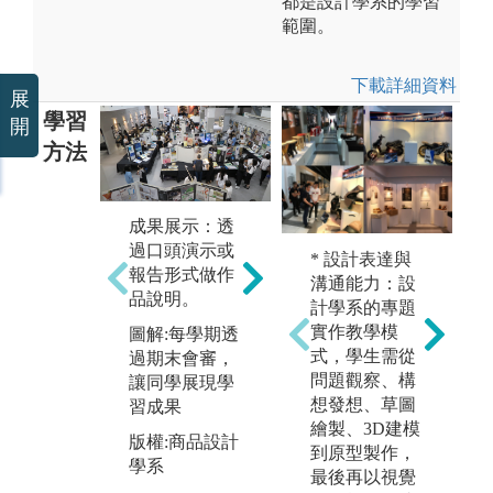
都是設計學系的學習
範圍。
下載詳細資料
展
學習
開
方法
成果展示：透
作
過口頭演示或
* 設計表達與
課
專題實作：透
報告形式做作
溝通能力：設
潑
過特定的題目
品說明。
計學系的專題
室
與他人進行團
實作教學模
圖解:每學期透
師
隊合作。
式，學生需從
過期末會審，
室
圖解:學生參與
問題觀察、構
讓同學展現學
作
設計競賽
想發想、草圖
習成果
論
繪製、3D建模
版權:商品設計
版權:商品設計
圖
到原型製作，
學系
學系
同
最後再以視覺