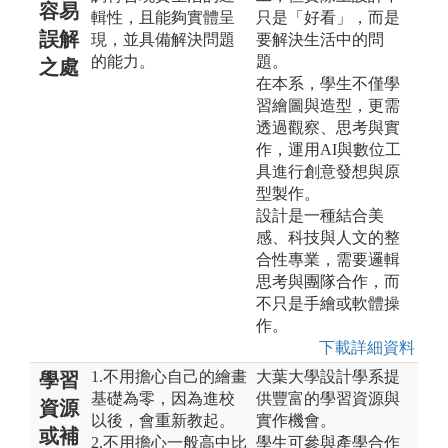
容易
輯性，且能夠實體呈
只是「好看」，而是
誤解
現，並具備解決問題
要解決生活中的問
的能力。
題。
之處
在本系，學生不僅學
習繪圖與造型，更需
透過觀察、思考與實
作，運用AI與數位工
具進行創意發想與原
型製作。
設計是一種結合美
感、科技與人文的整
合性專業，需要邏輯
思考與團隊合作，而
不只是手繪或軟體操
作。
下載詳細資料
1.不用擔心自己的繪畫
大葉大學設計學系提
學習
基礎為零，因為進校
供豐富的學習資源與
資源
以後，會重新教起。
實作機會。
或補
2.不用擔心一般高中比
學生可參與產學合作