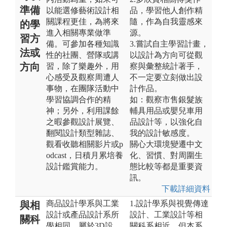
準備
以能選修藝術設計相
品，學習他人創作精
關課程更佳，為將來
隨，作為自我靈感來
的學
進入相關專業做準
源。
習方
備。可參加各種知識
3.嘗試自主學習計畫，
法或
性的社團、營隊或講
以設計為方向可從觀
方向
習，除了樂趣外，用
察與彙整統計著手，
心感受及觀察周遭人
不一定要立刻做出設
事物，在團隊活動中
計作品。
學習協調合作的精
如：觀察市售銀髮族
神；另外，利用課餘
輔具用品或嬰兒車用
之暇參觀設計展覽、
品設計等，以強化自
翻閱設計類型雜誌、
我的設計敏感度。
觀看收聽相關影片或p
關心大環境變遷中文
odcast，日積月累培養
化、習慣、對周圍生
設計鑑賞能力。
態比較等都是重要資
訊。
下載詳細資料
商品設計學系與工業
1.設計學系與視覺傳達
與相
設計或產品設計系所
設計、工業設計等相
關科
學相同，屬於3D設
關科系相近，但本系