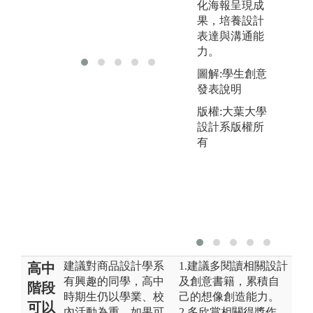
指
化海報呈現成
果，培養設計
版
表達與溝通能
學
力。
圖解:學生創意
發表說明
版權:大葉大學
設計系版權所
有
建議對商品設計學系
1.建議多閱讀相關設計
高中
有興趣的同學，高中
及創意書籍，累積自
階段
時期生仍以學業、校
己的想像創造能力。
可以
內活動為重，如果可
2.多欣賞相關得獎作