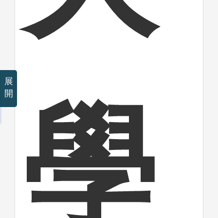
展
開
學