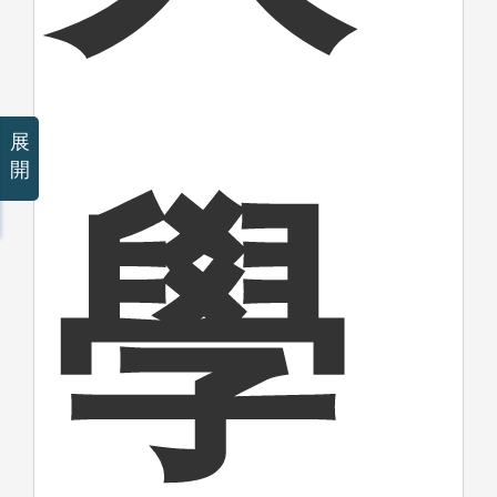
展
開
學