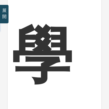
展
開
學