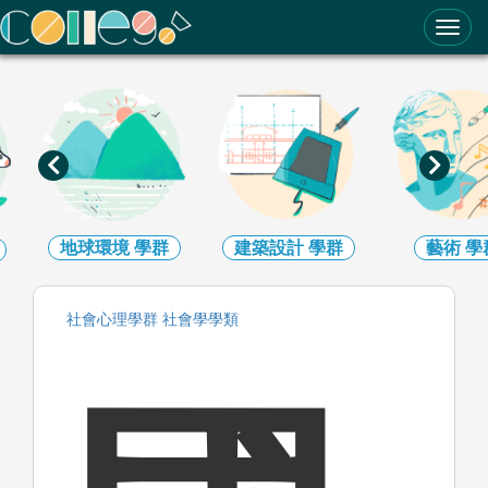
ColleGo! 大學選才與高中育才輔助系統
地球環境
學群
建築設計
學群
藝術
學
社會心理
學群
社會學
學類