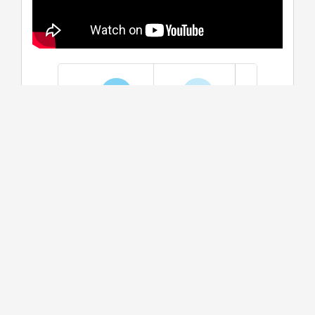
學系介紹
課程資訊
生涯進路
資料更新時間：2025/10/23 下午 01:58:39
學系特色
本系11位來自於不同社會科學領域的專業教師，引
導同學學習社會科學的跨域理論視野，與紮實的田
野研究調查方法，並於教學中融入對於社會實務發
展的掌握、理解與實作。站在社會科學的堅實研究