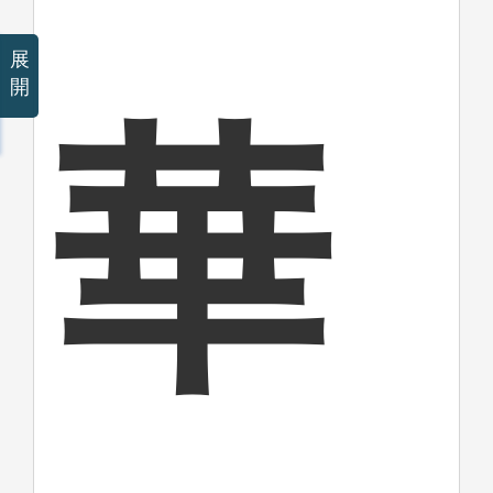
展
開
華