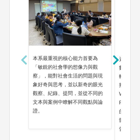
本系最重視的核心能力首要為
資料分析
「敏銳的社會學的想像力與觀
數字資料
察」，能對社會生活的問題與現
較，進而
象好奇與思考，並以新奇的眼光
熟悉文書
觀察、紀錄、提問，並從不同的
Word、E
文本與案例中瞭解不同觀點與論
R，會讓
證。
的寫作與
體如Pow
告更精彩