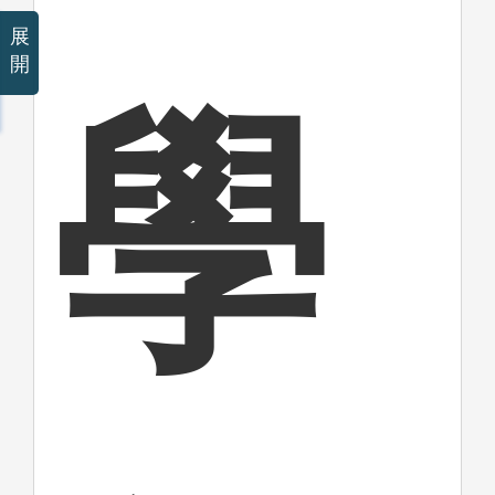
展
開
學