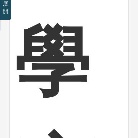
展
開
學