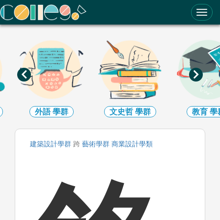
ColleGo! 大學選才與高中育才輔助系統
文史哲
學群
教育
學群
法政
學
建築設計
學群
跨
藝術
學群
商業設計
學類