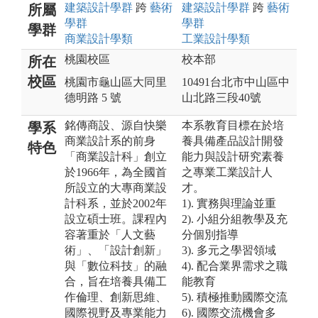
建築設計
學群
跨
藝術
建築設計
學群
跨
藝術
所屬
學群
學群
學群
商業設計
學類
工業設計
學類
桃園校區
校本部
所在
校區
桃園市龜山區大同里
10491台北市中山區中
德明路 5 號
山北路三段40號
銘傳商設、源自快樂
本系教育目標在於培
學系
商業設計系的前身
養具備產品設計開發
特色
「商業設計科」創立
能力與設計研究素養
於1966年，為全國首
之專業工業設計人
所設立的大專商業設
才。
計科系，並於2002年
1). 實務與理論並重
設立碩士班。課程內
2). 小組分組教學及充
容著重於「人文藝
分個別指導
術」、「設計創新」
3). 多元之學習領域
與「數位科技」的融
4). 配合業界需求之職
合，旨在培養具備工
能教育
作倫理、創新思維、
5). 積極推動國際交流
國際視野及專業能力
6). 國際交流機會多