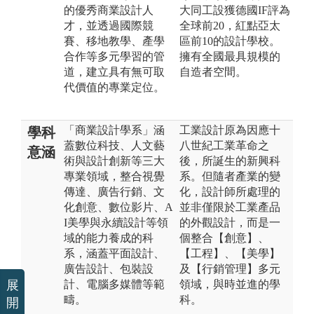
的優秀商業設計人
大同工設獲德國IF評為
才，並透過國際競
全球前20，紅點亞太
賽、移地教學、產學
區前10的設計學校。
合作等多元學習的管
擁有全國最具規模的
道，建立具有無可取
自造者空間。
代價值的專業定位。
「商業設計學系」涵
工業設計原為因應十
學科
蓋數位科技、人文藝
八世紀工業革命之
意涵
術與設計創新等三大
後，所誕生的新興科
專業領域，整合視覺
系。但隨者產業的變
傳達、廣告行銷、文
化，設計師所處理的
化創意、數位影片、A
並非僅限於工業產品
I美學與永續設計等領
的外觀設計，而是一
域的能力養成的科
個整合【創意】、
系，涵蓋平面設計、
【工程】、【美學】
廣告設計、包裝設
及【行銷管理】多元
展
計、電腦多媒體等範
領域，與時並進的學
疇。
科。
開