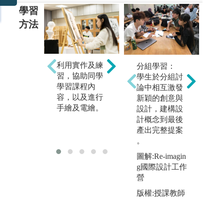
學習
方法
利用實作及練
分組學習：
成果展示：以
習，協助同學
學生於分組討
展覽形式發表
提
學習課程內
論中相互激發
作品，並由教
個
容，以及進行
新穎的創意與
師進行評圖。
式
手繪及電繪。
設計，建構設
報
計概念到最後
創
產出完整提案
。
圖解:Re-imagin
g國際設計工作
營
版權:授課教師