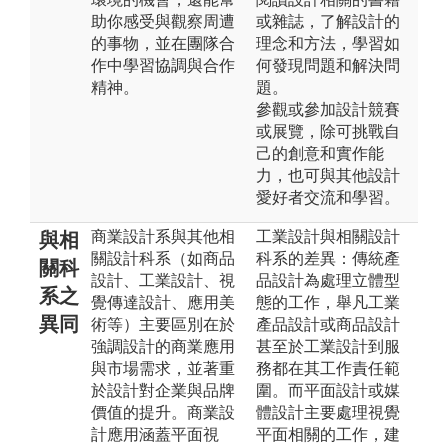
助你感受與觀察周遭
或雜誌，了解設計的
的事物，並在團隊合
理念和方法，學習如
作中學習協調與合作
何發現問題和解決問
精神。
題。
參觀或參加設計競賽
或展覽，除可挑戰自
己的創意和實作能
力，也可與其他設計
愛好者交流和學習。
商業設計系與其他相
工業設計與相關設計
與相
關設計科系（如商品
科系的差異：傳統產
關科
設計、工業設計、視
品設計為處理立體型
系之
覺傳達設計、應用美
態的工作，舉凡工業
異同
術等）主要區別在於
產品設計或商品設計
強調設計的商業應用
甚至於工業設計到服
與市場需求，並著重
務都在其工作責任範
於設計對企業與品牌
圍。而平面設計或媒
價值的提升。商業設
體設計主要處理視覺
計應用涵蓋平面視
平面相關的工作，建