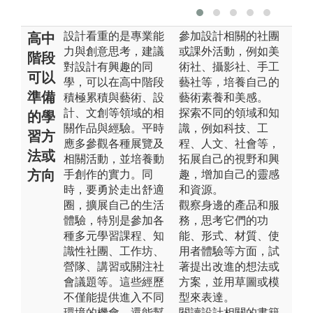
設計看重的是專業能
參加設計相關的社團
高中
力與創意思考，建議
或課外活動，例如美
階段
對設計有興趣的同
術社、攝影社、手工
可以
學，可以在高中階段
藝社等，培養自己的
準備
積極累積與藝術、設
藝術素養和美感。
計、文創等領域的相
探索不同的領域和知
的學
關作品與經驗。平時
識，例如科技、工
習方
應多參觀各種展覽及
程、人文、社會等，
法或
相關活動，並培養動
拓展自己的視野和興
方向
手創作的實力。同
趣，增加自己的靈感
時，要勇於走出舒適
和資源。
圈，擴展自己的生活
觀察身邊的產品和服
體驗，特別是參加各
務，思考它們的功
種多元學習課程、知
能、形式、材質、使
識性社團、工作坊、
用者體驗等方面，試
營隊、講習或關注社
著提出改進的想法或
會議題等。這些經歷
方案，並用草圖或模
不僅能提供進入不同
型來表達。
環境的機會，還能幫
閱讀設計相關的書籍