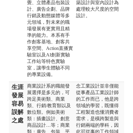
覺、立體產品包裝設
築設計與室內設計為
計、廣告企劃、品牌
處理較大尺度的空間
行銷及動態媒體等多
設計。
元領域，對未來的職
場發展有更實用且精
準的能力。本系有手
作創客基地、創客共
享空間、Action直播實
驗室以及AI創新實驗
工作站等特色實驗
室，讓學生體驗不同
的專業設備。
商業設計系的職能發
念工業設計並非僅能
生涯
展選擇是多元的，可
從事產品工業設計師
發展
跨足美術類、商業
的工作而已，他是跨
容易
類、行銷/教育類以及
領域的學習，既懂得
誤解
數位類。例如美術
工程製造也懂消費者
類：插畫設計、創意
需求，是橫跨製造與
之處
商品設計…等；商業
行銷兩端的學科，因
類：廣告、包裝、平
此可從事的工作領域