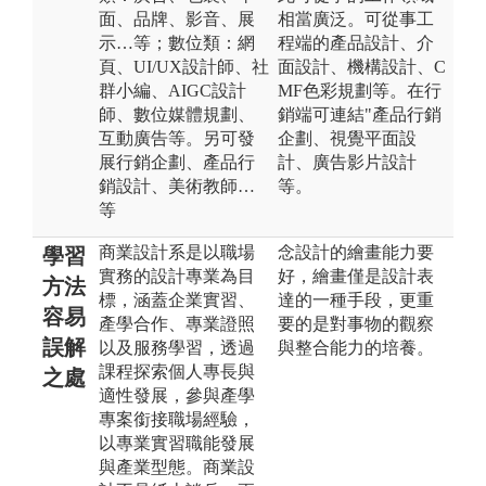
面、品牌、影音、展
相當廣泛。可從事工
示…等；數位類：網
程端的產品設計、介
頁、UI/UX設計師、社
面設計、機構設計、C
群小編、AIGC設計
MF色彩規劃等。在行
師、數位媒體規劃、
銷端可連結"產品行銷
互動廣告等。另可發
企劃、視覺平面設
展行銷企劃、產品行
計、廣告影片設計
銷設計、美術教師…
等。
等
商業設計系是以職場
念設計的繪畫能力要
學習
實務的設計專業為目
好，繪畫僅是設計表
方法
標，涵蓋企業實習、
達的一種手段，更重
容易
產學合作、專業證照
要的是對事物的觀察
誤解
以及服務學習，透過
與整合能力的培養。
課程探索個人專長與
之處
適性發展，參與產學
專案銜接職場經驗，
以專業實習職能發展
與產業型態。商業設