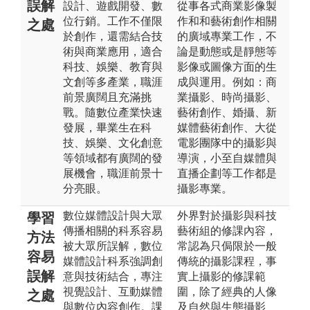
誤解
設計、遊戲開發、數
從事各式商業影像製
位行銷。工作不僅限
作和和藝術創作相關
之處
於創作，還需結合技
的廣域專業工作，不
術與商業應用，適合
論是動態或是靜態等
科技、娛樂、教育與
影像或圖像方面的生
文創等多產業，職涯
成與運用。例如：商
前景廣闊且充滿挑
業攝影、時尚攝影、
戰。隨數位產業快速
藝術創作、婚攝、新
發展，畢業生在科
媒體藝術創作、大從
技、娛樂、文化創意
電影團隊中的攝影與
等領域都有廣闊的發
導演，小至自媒體與
展機會，職涯前景十
直播企劃等工作都是
分亮眼。
攝影專業。
數位媒體設計與大眾
外界對於攝影與科技
學習
傳播相關的科系容易
藝術組的修課內容，
方法
被大眾所誤解，數位
常認為只侷限於一般
容易
媒體設計科系強調創
傳統的攝影課程，事
誤解
意與技術結合，專注
實上攝影的修課範
視覺設計、互動媒體
圍，除了經典的人像
之處
與數位內容創作。課
及自然與生態攝影