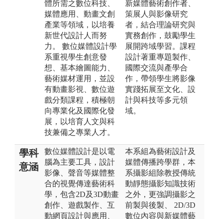
體所需之數位科技、
新媒體藝術創作者、
媒體應用、動畫文創
策展人與影像研究
產業等領域，以培養
者，結合理論研究與
新世代設計人而努
實務創作，鼓勵學生
力。 數位媒體設計學
展開跨域學習。課程
系重視學生創意發
設計著重專題製作、
想、基本繪圖能力、
國際交流與產學合
藝術媒材運用，並設
作，帶領學生將影像
有動畫影視、數位遊
實踐拓展至文化、設
戲分類課程，積極朝
計與科技等多元領
向專業化及國際化發
域。
展，以培育人文與科
技兼備之專業人才。
數位媒體設計是以電
本系組為藝術設計及
學科
腦為主要工具，設計
媒體傳播跨學群，本
意涵
影像、聲音等媒體整
系攝影組除教授傳統
合的視覺傳達藝術科
動靜態攝影知識技術
學，包含2D及3D動畫
之外，更強調攝影之
創作、遊戲製作、互
前製與後製、 2D/3D
動網頁設計與應用、
數位內容與新媒體藝