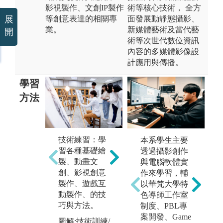
影視製作、文創IP製作
術等核心技術， 全方
等創意表達的相關專
面發展動靜態攝影、
展
業。
新媒體藝術及當代藝
開
術等次世代數位資訊
內容的多媒體影像設
計應用與傳播。
學習
方法
技術練習：學
自主學習：繪
專
本系學生主要
習各種基礎繪
製軟體為數眾
過
透過攝影創作
日
製、動畫文
多，學習過程
（
與電腦軟體實
創、影視創意
除了老師教學
劇
作來學習，輔
製作、遊戲互
引導，亦仰賴
戲
以華梵大學特
動製作、的技
學生自主尋找
行
色導師工作室
巧與方法。
資源。注重個
作
制度、PBL專
人的自主探索
專
案開發、Game
圖解:技術訓練/