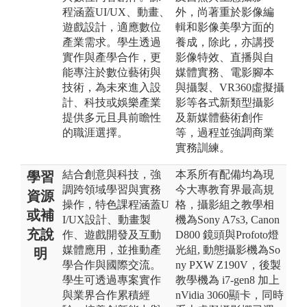
程涵蓋UI/UX、動畫、
外，尚著重於影像編
遊戲設計，適應數位
輯和影像美學方面的
產業需求。學生透過
養成，除此，亦講授
實作與產學合作，更
影像特效、直播與自
能專注於數位藝術與
媒體實務、電影腳本
技術，為未來進入設
與攝製、VR360虛擬攝
計、科技或娛樂產業
影等各式新類型攝影
提供多元且具前瞻性
及新媒體藝術創作
的職涯選擇。
等，過程並強調商業
實務訓練。
結合創意與科技，強
本系所有配備均為現
學習
調跨領域學習與實務
今大專教育界最高規
資源
操作，特色課程涵蓋U
格，攝影組之教學相
或補
I/UX設計、動畫製
機為Sony A7s3, Canon
充說
作、遊戲開發及互動
D800 鏡頭與Profoto燈
媒體應用，並推動產
光組, 動態攝影機為So
明
學合作與國際交流。
ny PXW Z190V，後製
學生可透過專案實作
教學機為 i7-gen8 加上
與業界合作累積經
nVidia 3060顯卡，同時