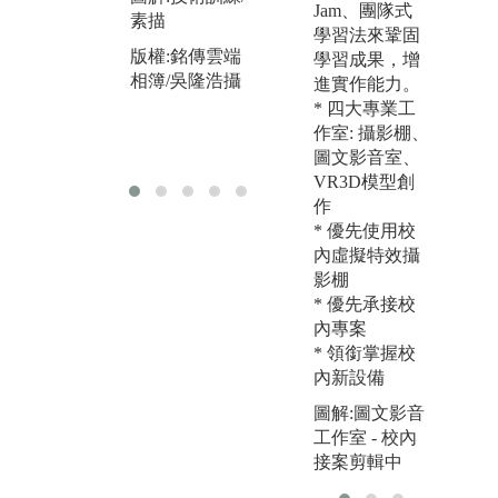
能力。
培
Jam、團隊式
素描
作
學習法來鞏固
圖解:自主學習
版權:銘傳雲端
調
學習成果，增
相簿/吳隆浩攝
版權:銘傳雲端
進實作能力。
圖
相簿/李偉哲攝
* 四大專業工
*
版
作室: 攝影棚、
相
圖文影音室、
VR3D模型創
作
* 優先使用校
內虛擬特效攝
*
影棚
* 優先承接校
內專案
* 領銜掌握校
內新設備
圖解:圖文影音
工作室 - 校內
接案剪輯中