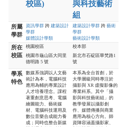
校區)
與科技藝術
組
資訊
學群
跨
建築設計
建築設計
學群
跨
藝術
所屬
學群
學群
學群
媒體設計
學類
藝術設計
學類
桃園校區
校本部
所在
校區
桃園市龜山區大同里
新北市石碇區華梵路1
德明路 5 號
號
數媒系強調以人文藝
本系為全台首創，於
學系
術計為本，電腦科技
大學層級同時專注於
特色
應用為輔的專業設計
攝影與 XR 虛擬影像的
人才培養理念。課程
專業科系。其中「攝
著重創意思考、電腦
影與科技藝術組」的
繪圖能力、藝術媒
教學發展以攝影創
材、電腦科技運用及
作、媒體傳播與商業
數位音樂合成能力養
應用為核心方向。師
成；同時也整合新媒
資陣容涵蓋攝影家、