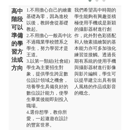
1.不用擔心自己的繪畫
我們希望高中時期的
高中
基礎為零，因為進校
學生能夠有興趣並積
階段
以後，教師會從基礎
極使用手機或是新穎
可以
教起。
的攝影器材進行創
準備
2.不用擔心一般高中比
作，此外對色彩搭配
不過職業學校體系之
和人物素描繪製的基
的學
學生，努力學習才是
本能力亦可多加強化
習方
王道。
練習並接觸。透過長
法或
3.以第一類組(社會組)
期有系統的使用手機
方向
學生為主要招生對
與攝影器材進行影像
象，提供學生跨足數
與影片編輯，學生可
位設計領域之機會，
以提早建立出具有個
培養學生具備良好的
人風格的作品或影音
數位設計能力，使學
的概念。
生畢業後能即刻投入
職場。
4.選你想學，教你所
愛，一起遨遊在設計
的豐富世界。