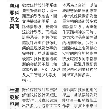
數位媒體設計學系雖
本系為全台第一以傳
與相
屬視覺傳達類，這一
統靜態攝影藝術專業
關科
類型的學系包含：圖
與特效虛擬攝影為發
系之
文傳播藝術學系、資
展主軸的藝術與多媒
異同
訊傳播學系、視覺傳
體設計科系，著重創
達設計學系、商業設
作實踐精神的同時，
計學系等。但數位媒
亦力求作品商業性質
體設計著重在影像動
的均衡發展。我們力
態的呈現以及故事的
邀國內線上名師精心
完整性，並以電腦軟
安排的內容對於高中
硬體科技技術創造嶄
或技職體系同學都很
新的突破與革新（如
適合，歡迎具攝影實
虛擬投影、VR、AR以
踐與未來創業精神的
及人工智慧(AI)等技
同學來共同參與。
術）。
數位媒體設計常被誤
攝影與科技藝術組的
生涯
解僅限於設計師或動
學生，常被誤解為只
發展
畫製作，其實該領域
能從事一般的攝影工
容易
出路多元，包括UI/UX
作者，事實上未來可