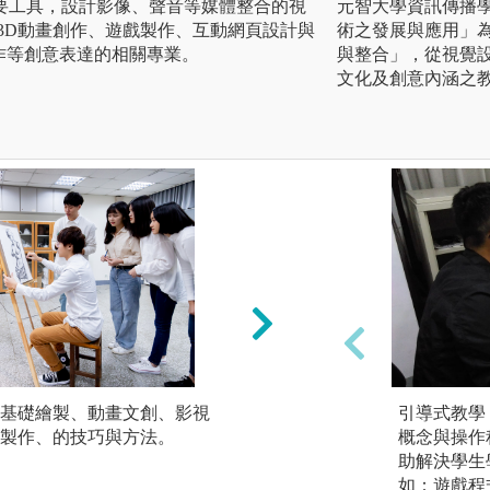
要工具，設計影像、聲音等媒體整合的視
元智大學資訊傳播
3D動畫創作、遊戲製作、互動網頁設計與
術之發展與應用」
作等創意表達的相關專業。
與整合」，從視覺
文化及創意內涵之
基礎繪製、動畫文創、影視
自主學習：繪製軟
引導式教學
製作、的技巧與方法。
師教學引導，亦仰
概念與操作
人的自主探索能力
助解決學生
如：遊戲程