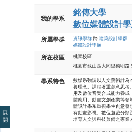
銘傳大學
我的學系
數位媒體設計學
資訊
學群
跨
建築設計
學群
所屬學群
媒體設計
學類
桃園校區
所在校區
桃園市龜山區大同里德明路 5
數媒系強調以人文藝術計為
學系特色
養理念。課程著重創意思考
用及數位音樂合成能力養成
體應用、動畫文創產業等領
體設計學系重視學生創意發
展
有動畫影視、數位遊戲分類
培育人文與科技兼備之專業
開