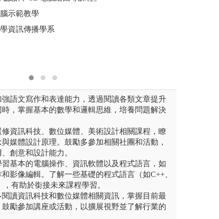
圖解:專題實作
組，由各
電腦示範教學
/李偉哲攝
版權:銘傳雲端相
專業技巧
大學資訊傳播學系
圖解:小組
版權:cc
：加強語文寫作和表達能力，透過閱讀各類文章提升
同時，掌握基本的數學和邏輯思維，培養問題解決
：選修資訊科技、數位媒體、美術設計相關課程，瞭
念與媒體設計原理。鼓勵多參加相關社團和活動，
用、創意和設計能力。
：學習基本的電腦操作、資訊軟體以及程式語言，如
和影像編輯。了解一些基礎的程式語言（如C++、
），有助於銜接未來課程學習。
：多閱讀資訊科技和數位媒體相關資訊，掌握目前最
。鼓勵參加講座或活動，以擴展視野並了解行業的