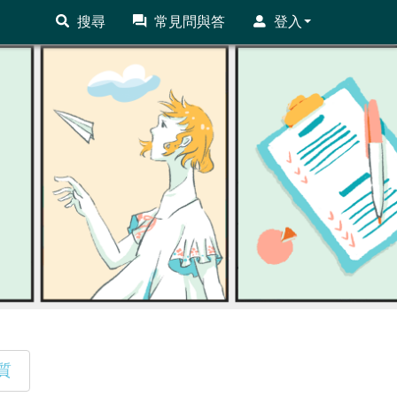
搜尋
常見問與答
登入
質