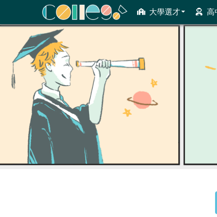
大學選才
高
ColleGo! 大學選才與高中育才輔助系統