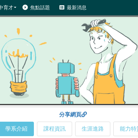
中育才
焦點話題
最新消息
分享網頁
學系介紹
課程資訊
生涯進路
能力特