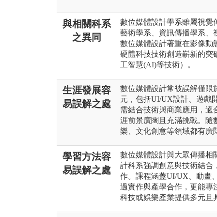
數位媒體設計學系雖屬視覺
與相關科系
藝術學系、資訊傳播學系、
之異同
數位媒體設計著重在影像動
硬體科技技術創造嶄新的突
工智慧(AI)等技術）。
數位媒體設計常被誤解僅限
生涯發展容
元，包括UI/UX設計、遊
易誤解之處
需結合技術與商業應用，適
涯前景廣闊且充滿挑戰。隨
樂、文化創意等領域都有廣
數位媒體設計與大眾傳播相
學習方法容
計科系強調創意與技術結合
易誤解之處
作。課程涵蓋UI/UX、動
過實作與產學合作，更能專
科技或娛樂產業提供多元且