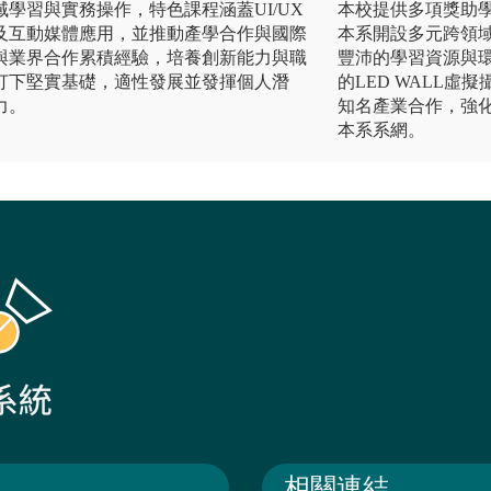
學習與實務操作，特色課程涵蓋UI/UX
本校提供多項獎助
及互動媒體應用，並推動產學合作與國際
本系開設多元跨領
與業界合作累積經驗，培養創新能力與職
豐沛的學習資源與環
打下堅實基礎，適性發展並發揮個人潛
的LED WALL
力。
知名產業合作，強
本系系網。
相關連結