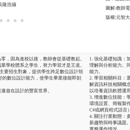
圖解:自主學習
吳隆浩攝
圖解:教師
版權:銘傳雲端相簿
版權:元智
為零，因為進校以後，教師會從基礎教起。
1. 強化基礎知識
職業學校體系之學生，努力學習才是王道。
理解與分析能力。
生為主要招生對象，提供學生跨足數位設計領
能力。
好的數位設計能力，使學生畢業後能即刻
2. 學習相關科目
解資訊科技相關概
起遨遊在設計的豐富世界。
以培養資訊軟體運
3. 增進數位技能
環境設置、簡報製作
C#或網頁程式語言
4. 關注行業動態
新趨勢與時事議題
實務運作情況。