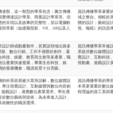
傳達類，這一類型的學系包含：圖文傳播
資訊傳播學系著重
視覺傳達設計學系、商業設計學系等。但
域之整合。相較於
態的呈現以及故事的完整性，並以電腦軟
體的設計；藝術設
破與革新（如虛擬投影、VR、AR以及人
視、報紙）的訊息
於設計師或動畫製作，其實該領域出路多
資訊傳播學系常被
戲開發、數位行銷。工作不僅限於創作，還
系提供數位媒體設
合科技、娛樂、教育與文創等多產業，職
覺設計、互動科技
數位產業快速發展，畢業生在科技、娛
視動畫、遊戲設計
闊的發展機會，職涯前景十分亮眼。
關的科系容易被大眾所誤解，數位媒體設
資訊傳播學系的學
，專注視覺設計、互動媒體與數位內容創
本系更著重於數位
畫、遊戲設計，適應數位產業需求。學生透
程理論的資工系與
注於數位藝術與技術，為未來進入設計、
具前瞻性的職涯選擇。