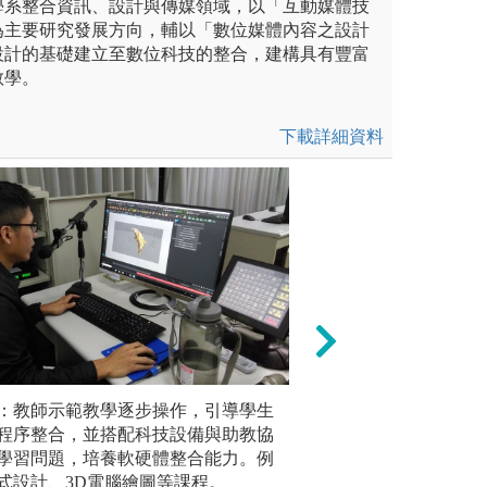
學系整合資訊、設計與傳媒領域，以「互動媒體技
為主要研究發展方向，輔以「數位媒體內容之設計
設計的基礎建立至數位科技的整合，建構具有豐富
教學。
下載詳細資料
體為數眾多，學習過程除了老
：教師示範教學逐步操作，引導學生
專題實作：透過特
合作學習
賴學生自主尋找資源。注重個
程序整合，並搭配科技設備與助教協
戲）與他人進行團
小組成員
。
學習問題，培養軟硬體整合能力。例
力，也培養與他人
提高個人
式設計、3D電腦繪圖等課程。
如：跨媒