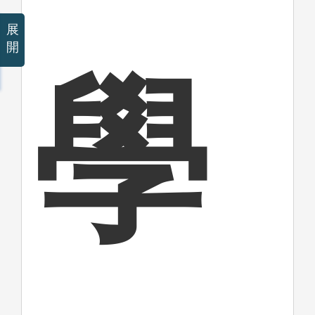
展
開
學