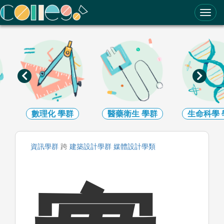
ColleGo! 大學選才與高中育才輔助系統
醫藥衛生
學群
生命科學
學群
生物資源
資訊
學群
跨
建築設計
學群
媒體設計
學類