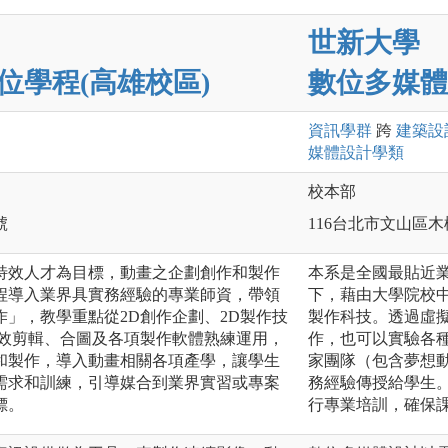
世新大學
位學程(高雄校區)
數位多媒體
資訊
學群
跨
建築設
媒體設計
學類
校本部
號
116台北市文山區木
特效人才為目標，動畫之企劃創作和製作
本系是全國最貼近
程導入業界具實務經驗的專業師資，帶領
下，藉由大學院校中
」，教學重點從2D創作企劃、2D製作技
製作科技。透過虛
音效剪輯、合圖及各項製作軟體熟練運用，
作，也可以實驗各
和製作，導入動畫相關各項產學，讓學生
家團隊（包含夢想
需求和訓練，引導媒合到業界實習或專案
務經驗傳授給學生
標。
行專業培訓，確保