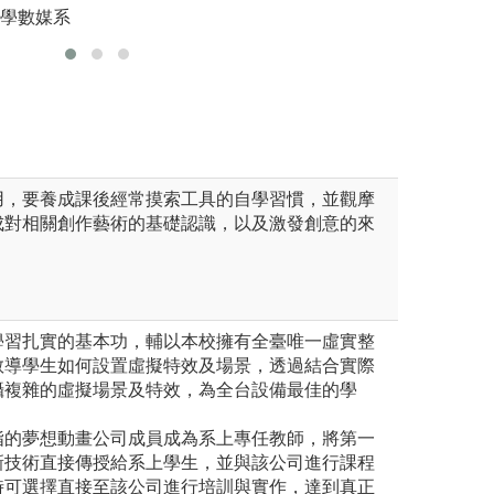
大學數媒系
版權:世新
雄校區電腦動畫學士學位學程
用，要養成課後經常摸索工具的自學習慣，並觀摩
成對相關創作藝術的基礎認識，以及激發創意的來
學習扎實的基本功，輔以本校擁有全臺唯一虛實整
教導學生如何設置虛擬特效及場景，透過結合實際
攝複雜的虛擬場景及特效，為全台設備最佳的學
指的夢想動畫公司成員成為系上專任教師，將第一
新技術直接傳授給系上學生，並與該公司進行課程
時可選擇直接至該公司進行培訓與實作，達到真正