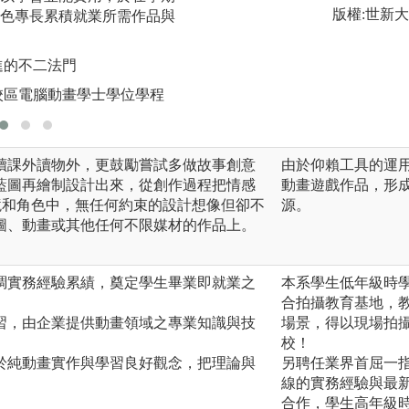
版權:世新
色專長累積就業所需作品與
版權:實踐大學高
進的不二法門
校區電腦動畫學士學位學程
讀課外讀物外，更鼓勵嘗試多做故事創意
由於仰賴工具的運
藍圖再繪制設計出來，從創作過程把情感
動畫遊戲作品，形
境和角色中，無任何約束的設計想像但卻不
源。
圖、動畫或其他任何不限媒材的作品上。
調實務經驗累績，奠定學生畢業即就業之
本系學生低年級時
合拍攝教育基地，
習，由企業提供動畫領域之專業知識與技
場景，得以現場拍
校！
於純動畫實作與學習良好觀念，把理論與
另聘任業界首屈一
線的實務經驗與最
合作，學生高年級