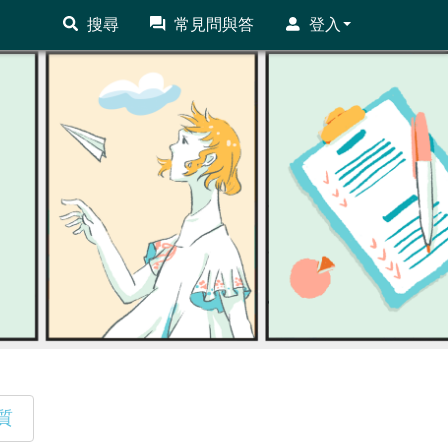
搜尋
常見問與答
登入
質