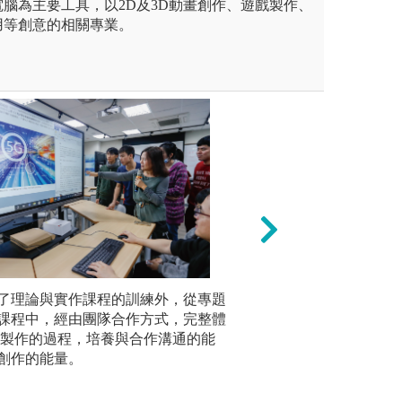
腦為主要工具，以2D及3D動畫創作、遊戲製作、
用等創意的相關專業。
務接軌，讓學生於在學期間實
了理論與實作課程的訓練外，從專題
動畫人才的需求是
自主學習：
求和訓練，引導媒合到業界實
課程中，經由團隊合作方式，完整體
你/妳有更多的可
戲引擎眾
台灣多家動畫公司配合產學合
戲製作的過程，培養與合作溝通的能
賴學生自
圖解:國際化的視
：貳號資訊設計工作室 、砌禾
創作的能量。
探索能力
版權:實踐大學高
、兔將創意影業......等多家
圖解:自主