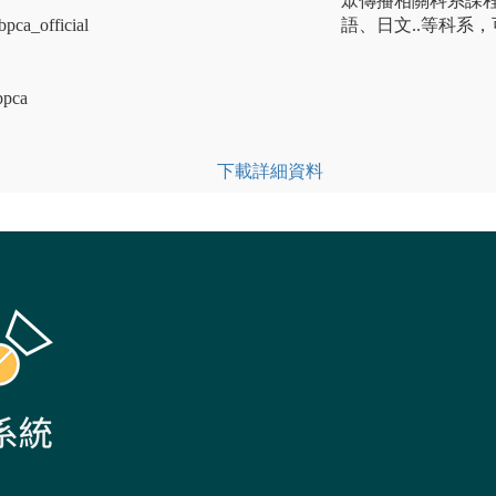
眾傳播相關科系課
pca_official
語、日文..等科系
bpca
下載詳細資料