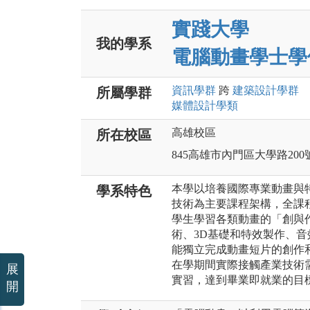
實踐大學
我的學系
電腦動畫學士學
資訊
學群
跨
建築設計
學群
所屬學群
媒體設計
學類
高雄校區
所在校區
845高雄市內門區大學路200
本學以培養國際專業動畫與
學系特色
技術為主要課程架構，全課
學生學習各類動畫的「創與作
術、3D基礎和特效製作、
能獨立完成動畫短片的創作
在學期間實際接觸產業技術
展
實習，達到畢業即就業的目
開