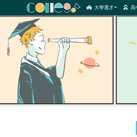
大學選才
高
ColleGo! 大學選才與高中育才輔助系統