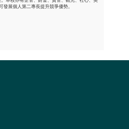
程。本校亦有企管、財金、資管、觀光、社心、英
，可發展個人第二專長提升競爭優勢。