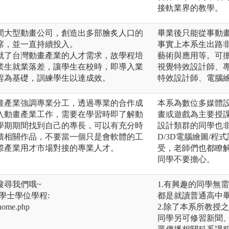
接軌業界的教學。
間大型動畫公司，創造出多部膾炙人口的
畢業後只能從事動
席，並一直持續投入。
事實上本系生出路
就了台灣動畫產業的人才需求，故學程培
藝術與應用等。可
業生就業落差，讓學生在校時，即導入業
視覺特效設計師、
程為基礎，訓練學生以達成效。
特效設計師、電腦
畫產業強調專業分工，透過專業的合作成
本系為數位多媒體
入動畫產業工作，需要在學習時即了解動
畫或遊戲為主要授
學期期間找到自己的專長，可以有充分時
設計類群的同學也
積相關作品，不要當一個只是會軟體的工
D/3D電腦繪圖/
際產業用才市場對接的專業人才。
受，老師們也都瞭
同學不要擔心。
搜尋我們哦~
1.有興趣的同學無
學士學位學程:
都是就讀普通高中
/home.php
2.除了本系所教授
同學另可修習新聞