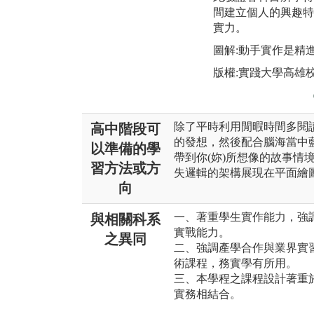
間建立個人的興趣特
實力。
圖解:動手實作是精
版權:實踐大學高雄
除了平時利用閒暇時間多閱
高中階段可
的發想，然後配合腦海當中
以準備的學
帶到你(妳)所想像的故事情
習方法或方
失邏輯的架構展現在平面繪
向
一、著重學生實作能力，強
與相關科系
實戰能力。
之異同
二、強調產學合作與業界實
術課程，務實學有所用。
三、本學程之課程設計著重
實務相結合。