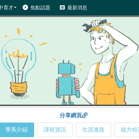
中育才
焦點話題
最新消息
分享網頁
學系介紹
課程資訊
生涯進路
能力特