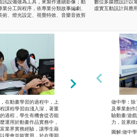
資訊設備做為工具，來製作連續影像；動
數位多媒體設計以電
專業分工與程序，依專業分類故事編劇、
虛實互動設計與應
美術、燈光設定、視覺特效、音樂音效剪
。
，在動畫學習的過程中，上
強調與動畫產業實
做中學：除
程課程學習由淺入深，著重
際接觸產業技術需
及畢業創作
的過程，學生有機會從否能
習或專案實習，與
驗動畫/遊
麼運用於動畫作品實務中，
作與產業實習，如
力，並累積
富業界實務經驗，讓學生藉
數位動畫股份有限公司
圖解:做中學
以學會並能實用，於在學期
動畫公司。