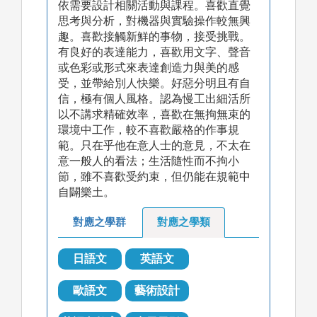
依需要設計相關活動與課程。喜歡直覺
思考與分析，對機器與實驗操作較無興
趣。喜歡接觸新鮮的事物，接受挑戰。
有良好的表達能力，喜歡用文字、聲音
或色彩或形式來表達創造力與美的感
受，並帶給別人快樂。好惡分明且有自
信，極有個人風格。認為慢工出細活所
以不講求精確效率，喜歡在無拘無束的
環境中工作，較不喜歡嚴格的作事規
範。只在乎他在意人士的意見，不太在
意一般人的看法；生活隨性而不拘小
節，雖不喜歡受約束，但仍能在規範中
自闢樂土。
對應之學群
對應之學類
日語文
英語文
歐語文
藝術設計