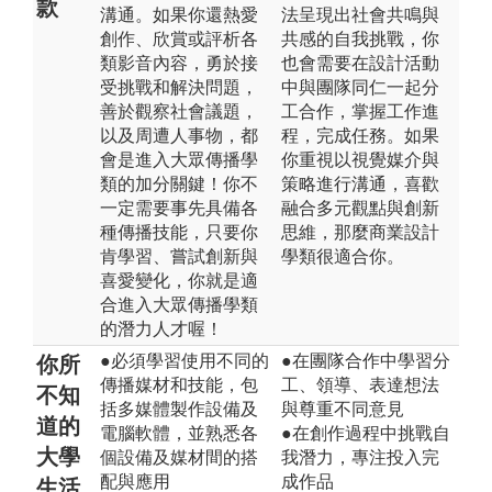
款
溝通。如果你還熱愛
法呈現出社會共鳴與
創作、欣賞或評析各
共感的自我挑戰，你
類影音內容，勇於接
也會需要在設計活動
受挑戰和解決問題，
中與團隊同仁一起分
善於觀察社會議題，
工合作，掌握工作進
以及周遭人事物，都
程，完成任務。如果
會是進入大眾傳播學
你重視以視覺媒介與
類的加分關鍵！你不
策略進行溝通，喜歡
一定需要事先具備各
融合多元觀點與創新
種傳播技能，只要你
思維，那麼商業設計
肯學習、嘗試創新與
學類很適合你。
喜愛變化，你就是適
合進入大眾傳播學類
的潛力人才喔！
●必須學習使用不同的
●在團隊合作中學習分
你所
傳播媒材和技能，包
工、領導、表達想法
不知
括多媒體製作設備及
與尊重不同意見
道的
電腦軟體，並熟悉各
●在創作過程中挑戰自
大學
個設備及媒材間的搭
我潛力，專注投入完
配與應用
成作品
生活