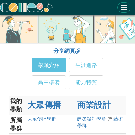
ColleGo! 大學選才與高中育才輔助系統
分享網頁
學類介紹
生涯進路
高中準備
能力特質
我的
大眾傳播
商業設計
學類
大眾傳播
學群
建築設計
學群
跨
藝術
所屬
學群
學群