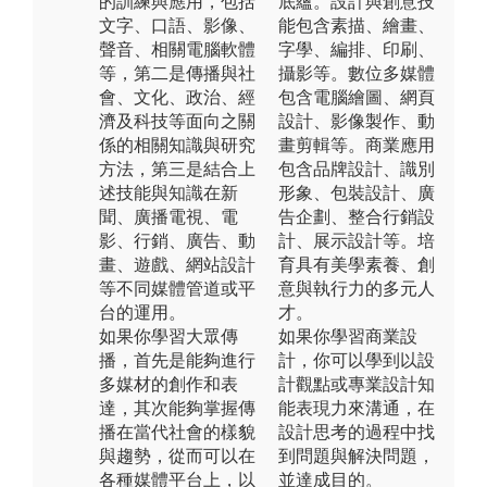
的訓練與應用，包括
底蘊。設計與創意技
文字、口語、影像、
能包含素描、繪畫、
聲音、相關電腦軟體
字學、編排、印刷、
等，第二是傳播與社
攝影等。數位多媒體
會、文化、政治、經
包含電腦繪圖、網頁
濟及科技等面向之關
設計、影像製作、動
係的相關知識與研究
畫剪輯等。商業應用
方法，第三是結合上
包含品牌設計、識別
述技能與知識在新
形象、包裝設計、廣
聞、廣播電視、電
告企劃、整合行銷設
影、行銷、廣告、動
計、展示設計等。培
畫、遊戲、網站設計
育具有美學素養、創
等不同媒體管道或平
意與執行力的多元人
台的運用。
才。
如果你學習大眾傳
如果你學習商業設
播，首先是能夠進行
計，你可以學到以設
多媒材的創作和表
計觀點或專業設計知
達，其次能夠掌握傳
能表現力來溝通，在
播在當代社會的樣貌
設計思考的過程中找
與趨勢，從而可以在
到問題與解決問題，
各種媒體平台上，以
並達成目的。