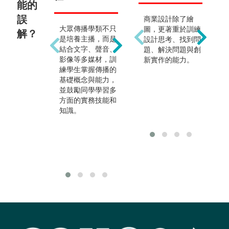
能的
誤
商業設計除了繪
大
大眾傳播學類不只
大眾傳播學類並非
圖，更著重於訓練
僅
解？
是培養主播，而是
只有實務技能訓練
設計思考、找到問
人
結合文字、聲音、
的課程，也有傳播
題、解決問題與創
技
影像等多媒材，訓
理論、研究方法等
新實作的能力。
音
練學生掌握傳播的
偏重知識訓練的課
企
基礎概念與能力，
程。這一方面讓往
等
並鼓勵同學學習多
後有志從事研究工
方面的實務技能和
作的同學建立基
知識。
礎，也是提高傳播
實務水準的必要訓
練。