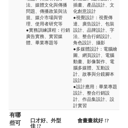
法、媒體文化與傳播
插畫、產品設計、文
問題、傳播政策與法
化創意設計
規、媒介市場與管
●視覺設計：視覺傳
理、使用者研究等
達、廣告設計、包裝
●實務訓練課程：行銷
設計、品牌設計、字
廣告實務、實習媒
法、整合行銷設計、
體、畢業專題等
角色設計、攝影
●多媒體設計：電腦繪
圖、網頁設計、電腦
動畫、影像製作、電
腦多媒體、互動設
計、故事與分鏡腳本
設計
●設計應用：畢業專題
設計、整合行銷設
計、作品集設計、設
計實習
有哪
口才好、外型
偏重實務忽略
會畫畫就好 !?
當記
就
些可
佳 !?
理論 !?