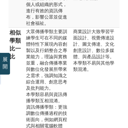
個人或組織的形式，
進行有效的資訊傳
布，影響公眾並促進
社會福祉。
大眾傳播學類主要訓
商業設計大致學習平
相似
練學生可在不同的媒
面設計、視覺傳達設
學類
體特性下展現內容創
計、圖文傳達、文化
比一
製以及行銷整合之專
創意設計、數位多媒
比
業能力，理論與實務
體、與產品設計等。
展
並重，融合傳播專業
本學類不易與其他學
開
與數位化發展所帶來
類混淆。
之需求，強調知識之
綜合運用、創意思考
及批判能力。
本學類容易與資訊傳
播學類互相混淆。
資訊傳播學類：更強
調數位傳播過程的技
術面向，例如網頁程
式與相關電腦軟體