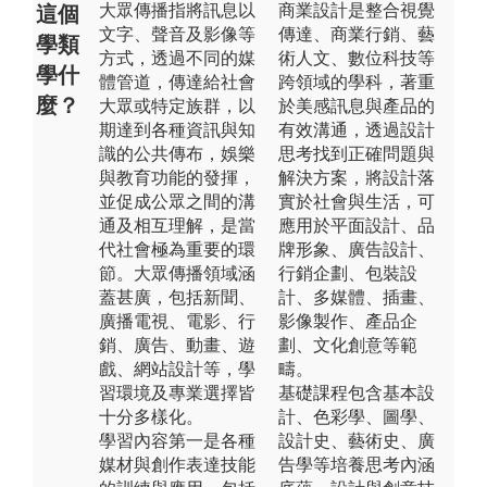
大眾傳播指將訊息以
商業設計是整合視覺
這個
文字、聲音及影像等
傳達、商業行銷、藝
學類
方式，透過不同的媒
術人文、數位科技等
學什
體管道，傳達給社會
跨領域的學科，著重
麼？
大眾或特定族群，以
於美感訊息與產品的
期達到各種資訊與知
有效溝通，透過設計
識的公共傳布，娛樂
思考找到正確問題與
與教育功能的發揮，
解決方案，將設計落
並促成公眾之間的溝
實於社會與生活，可
通及相互理解，是當
應用於平面設計、品
代社會極為重要的環
牌形象、廣告設計、
節。大眾傳播領域涵
行銷企劃、包裝設
蓋甚廣，包括新聞、
計、多媒體、插畫、
廣播電視、電影、行
影像製作、產品企
銷、廣告、動畫、遊
劃、文化創意等範
戲、網站設計等，學
疇。
習環境及專業選擇皆
基礎課程包含基本設
十分多樣化。
計、色彩學、圖學、
學習內容第一是各種
設計史、藝術史、廣
媒材與創作表達技能
告學等培養思考內涵