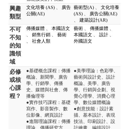
文化培養 (AS)
、
廣告
藝術型(A)
、
文化培養
興趣
公關(AE)
(AS)
、
廣告公關(AE)
類型
、
建築設計(AR)
傳播媒體
、
本國語文
藝術
、
傳播媒體
、
不可
、
銷售行銷
、
藝術
本國語文
、
設計
、
不知
、
社會人類
外國語文
的知
識領
域
●基礎概念課程：傳播
●美學理論：色彩學、
必修
概論、新聞學、廣告
藝術與設計史、設計
或核
學、行銷學、傳播
概論、美學、廣告
心課
史、媒體與社會、傳
學、行銷與企劃、視
程？
播倫理等
覺心理學、消費心理
●實作技巧課程：基礎
學、數位媒體概論
寫作、影音製作、數
●創意技能：設計素
位影像、網頁設計
描、基本設計、表現
●進階理論課程：傳播
技法、印刷設計、設
理論、傳播研究方
計繪畫、編排設計、