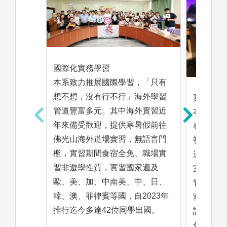
國際化實務學習
本系致力推展國際學習，「只有
想不想，沒有行不行」海外學習
實作導向
管道豐富多元。其中海外實習近
本系為實
年來備受歡迎，提供寒暑假前往
專業級Pan
佛光山海外道場實習，無語言門
視攝影棚、
檻，實習期間食宿全免、職場實
追蹤系統
習非遊學性質，實習國家遍及
室、多媒
歐、美、加、中南美、中、日、
管理室等
韓、澳、菲律賓等國，自2023年
室，提供
推行迄今多達42位同學出國。
設備及空
化教學，