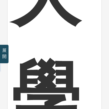
展
開
學