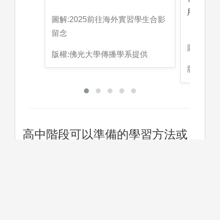
用系所資
圖解:2025前往海外實習學生合影
留念
圖解:影
版權:佛光大學傳播學系提供
版權:佛
高中階段可以準備的學習方法或
方向
一、累積傳播與表演相關社團經驗： 傳播學群與高
中傳播、新聞、校刊、廣播、攝影與流行音樂與表
演社團有直接關聯，建議可積極累積社團相關經
驗，建立從事媒體專業的興趣。