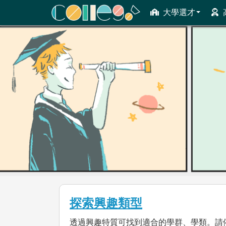
大學選才
ColleGo! 大學選才與高中育才輔助系統
探索興趣類型
透過興趣特質可找到適合的學群、學類。請