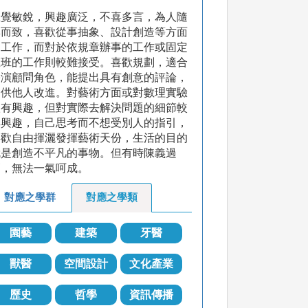
直覺敏銳，興趣廣泛，不喜多言，為人隨
興而致，喜歡從事抽象、設計創造等方面
的工作，而對於依規章辦事的工作或固定
上班的工作則較難接受。喜歡規劃，適合
扮演顧問角色，能提出具有創意的評論，
提供他人改進。對藝術方面或對數理實驗
很有興趣，但對實際去解決問題的細節較
無興趣，自己思考而不想受別人的指引，
喜歡自由揮灑發揮藝術天份，生活的目的
就是創造不平凡的事物。但有時陳義過
高，無法一氣呵成。
對應之學群
對應之學類
園藝
建築
牙醫
獸醫
空間設計
文化產業
歷史
哲學
資訊傳播