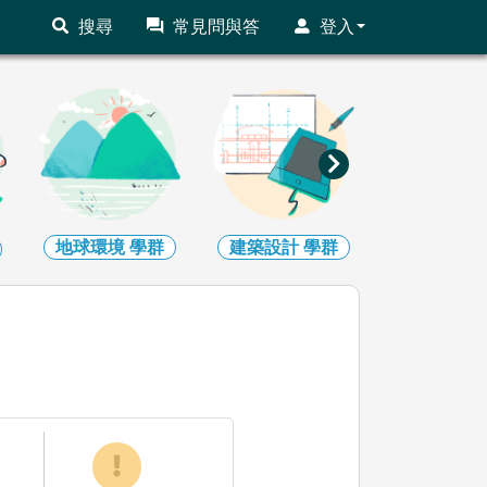
搜尋
常見問與答
登入
地球環境
學群
建築設計
學群
藝術
學