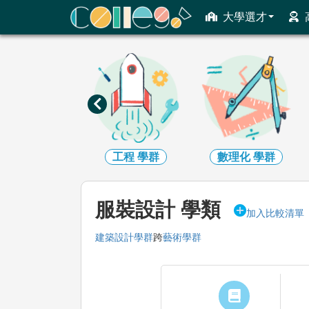
ColleGo! 大學選才與高中育才輔助系統
大學選才
資訊
學群
工程
學群
數理化
學群
服裝設計 學類
加入比較清單
建築設計學群
跨
藝術學群