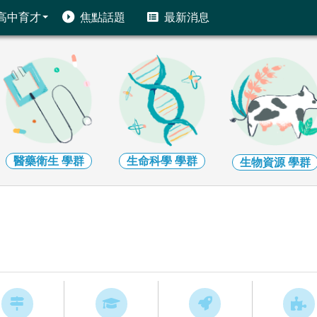
高中育才
焦點話題
最新消息
醫藥衛生
學群
生命科學
學群
生物資源
學群