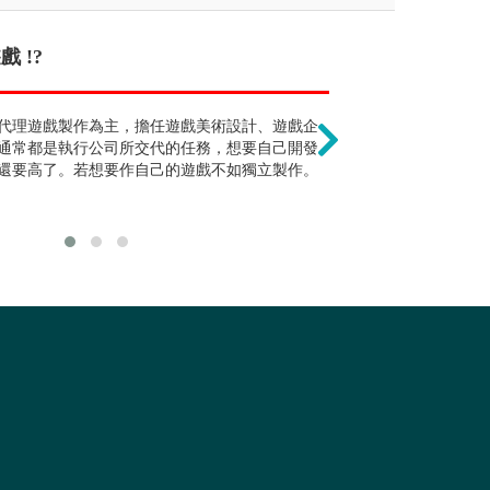
 !?
服裝產業正在衰退 !?
畢業即可擔任動
可運用設計專長跨足其他設計業、媒體公
代理遊戲製作為主，擔任遊戲美術設計、遊戲企
服飾相關商品為人類永遠
需經由多年的動
業等。
通常都是執行公司所交代的任務，想要自己開發
速沒落，時尚業正轉向機
數人剛畢業通常
還要高了。若想要作自己的遊戲不如獨立製作。
雨後春筍般興起，加上各
作。
多從業的方向。