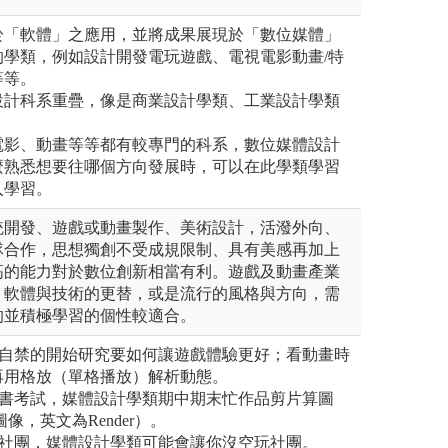
於「軟體」之應用，並將成果展現於「數位媒體」
的學類，例如設計開發電玩遊戲、電視電影動畫/特
等等。
設計科系重疊，像是商業設計學類、工業設計學類
電影、動畫等等都有較專門的科系，數位媒體設計
麼熟悉想要往哪個方向發展時，可以在此學類學習
入學習。
統開發、遊戲或動畫製作、美術設計，活潑外向、
隊合作，思想獨創不受成規限制、具有美感再加上
高的能力對於數位創新相當有利。遊戲及動畫產業
，軟體與技術的更替，或是流行的風格與方向，需
的並積極學習的個性較適合。
不自禁的開始研究要如何讓遊戲體驗更好；看動畫時
再用格放（單格播放）解析動態。
唸書考試，媒體設計學類期中期末忙作品剪片算圖
像，英文為Render）。
玩社團，媒體設計學類可能會讓你沒空玩社團。