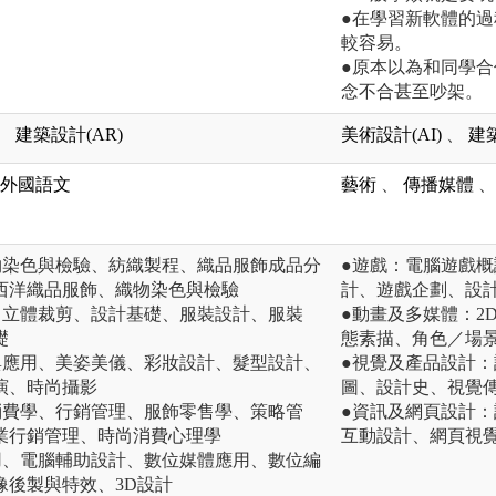
●在學習新軟體的
較容易。
●原本以為和同學
念不合甚至吵架。
、
建築設計(AR)
美術設計(AI)
、
建築
外國語文
藝術
、
傳播媒體
、
物染色與檢驗、紡織製程、織品服飾成品分
●遊戲：電腦遊戲
西洋織品服飾、織物染色與檢驗
計、遊戲企劃、設
、立體裁剪、設計基礎、服裝設計、服裝
●動畫及多媒體：2
礎
態素描、角色／場
與應用、美姿美儀、彩妝設計、髮型設計、
●視覺及產品設計
演、時尚攝影
圖、設計史、視覺
消費學、行銷管理、服飾零售學、策略管
●資訊及網頁設計
業行銷管理、時尚消費心理學
互動設計、網頁視
用、電腦輔助設計、數位媒體應用、數位編
像後製與特效、3D設計