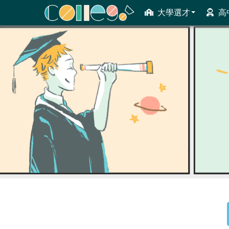
大學選才
高
ColleGo! 大學選才與高中育才輔助系統