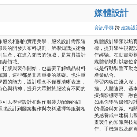
媒體設計
資訊
學群
跨
建築設
作服裝相關的實用美學，服裝設計需跟隨
媒體設計學類以培
服裝的開發與布料規劃，所學知識技術會
標，提升學生視覺
到生產，在進入銷售的領域，是兼具設計
作經驗。在動畫影
知識領域。
媒體領域則以數位
、打版與製作開始，也需要了解織品材料
或是行動裝置互動之
知識，這些都是非常重要的基礎。也注重
產業結合。
學習的能力，設計理念不僅要清晰表達，
學習內容由淺入深
特色與精神，提升大眾對於服裝有不同的
描、人體速寫、基
擬攝影棚等等，融
你可以學習設計和製作服裝與配飾的細
如果你學習媒體設
電腦設計到圖案製作與衣料選擇等服裝相
的理論與知識、相
美感養成中建構出
畫製作的知識與技
作、手機遊戲及網