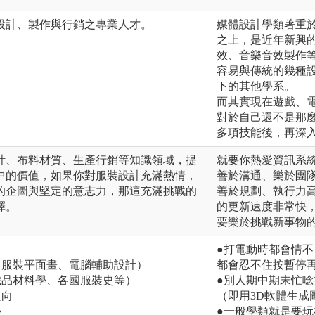
設計、製作與行銷之專業人才。
媒體設計學類著重
之上，是近年新興
效、音樂音效製作
容易與傳統的幾種
下的其他學系。
而其實現在遊戲、
對於自己還不是那
多項技能後，再深
計、布料材質、生產行銷等知識領域，提
就要你熱愛資訊系
中的價值，如果你對服裝設計充滿熱情，
善於溝通、樂於團
的企圖與堅定的意志力，那這充滿挑戰的
善於規劃、執行力
擇。
的更新速度非常快
要樂於挑戰新事物
●打電動時都會情
、服裝平面畫、電腦輔助設計）
都會忍不住按暫停
織品材料學、各國服裝史等）
●別人期中期末忙
走向
（即用3D軟體生成圖
學
●一般學類就是要