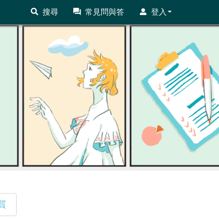
搜尋
常見問與答
登入
質