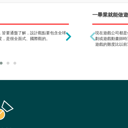
只能從事服裝產業 !?
一畢業就能做遊戲
，皆要通盤了解，設計觀點要包含全球
除了服裝時尚產業外，也
現在遊戲公司都是
度，是很全面式、國際觀的。
關界、學術界、百貨零售
劃或遊戲動畫師時
遊戲的難度比以前