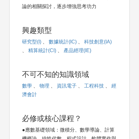
論的相關探討，逐步增強思考功力
興趣類型
研究型(I)
、
數據統計(IC)
、
科技創意(IA)
、
精算統計(CI)
、
產品經理(IE)
不可不知的知識領域
數學
、
物理
、
資訊電子
、
工程科技
、
經
濟會計
必修或核心課程？
●應數基礎領域：微積分、數學導論、計算
機概論、線性代數、程式設計、軟體實作與