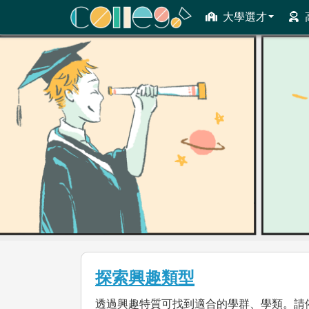
大學選才
ColleGo! 大學選才與高中育才輔助系統
探索興趣類型
透過興趣特質可找到適合的學群、學類。請