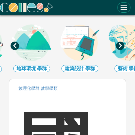
ColleGo! 大學選才與高中育才輔助系統
地球環境
學群
建築設計
學群
藝術
學
數理化
學群
數學
學類