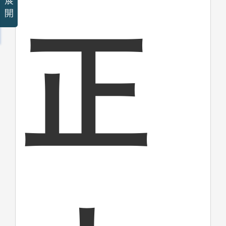
展
開
正