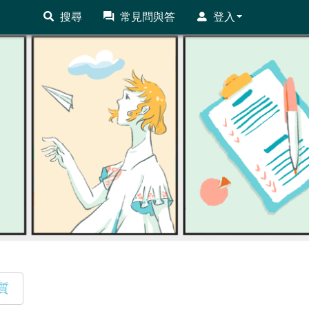
搜尋
常見問與答
登入
質