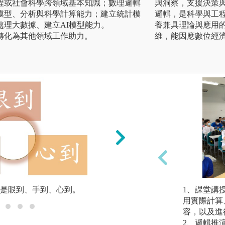
程或社會科學跨領域基本知識；數理邏輯
與洞察，支援決策
模型、分析與科學計算能力；建立統計模
邏輯，是科學與工
處理大數據、建立AI模型能力。
養兼具理論與應用
轉化為其他領域工作助力。
維，能因應數位經
「眼到」指的是細
題、圖示的說明。
是眼到、手到、心到。
1、課堂講
用實際計算
容，以及進
2、邏輯推