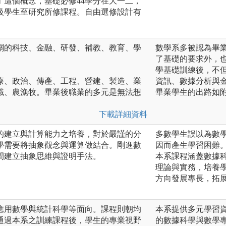
了這個概念，基礎必修44學分在大一二，
級學生至研究所修課程。自由選修設計有
關的科技、金融、研發、補教、教育、學
數學系多被認為畢
了基礎的要求外，
學基礎訓練後，不
療、政治、傳產、工程、營建、製造、業
資訊、數據分析與
職、農漁牧。畢業後職業的多元是無法想
畢業學生的出路如
下載詳細資料
的建立與計算能力之培養，對於嚴謹的分
多數學生誤以為數
學需要將抽象觀念與運算做結合。剛進數
因而產生學習困難
間建立抽象思維與證明手法。
本系課程涵蓋數據
理論與實務，培養
方向發展專長，拓
、應用數學與統計科學等面向。課程則朝均
本系提供多元學習
通過本系之訓練課程後，學生的專業視野
的數據科學與數學