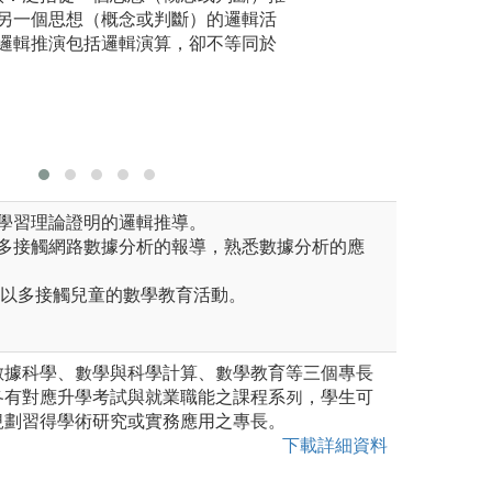
版權:北市
另一個思想（概念或判斷）的邏輯活
邏輯推演包括邏輯演算，卻不等同於
習慣學習理論證明的邏輯推導。
 : 多接觸網路數據分析的報導，熟悉數據分析的應
可以多接觸兒童的數學教育活動。
數據科學、數學與科學計算、數學教育等三個專長
各有對應升學考試與就業職能之課程系列，學生可
規劃習得學術研究或實務應用之專長。
下載詳細資料