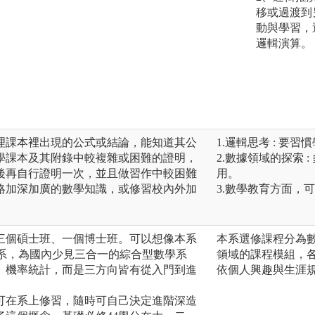
移或過渡到
動與學習，
邏輯演算。
理課本裡出現的公式或結論，能知道其公
1.邏輯思考 : 要
學課本及其附錄中較複雜或困難的證明，
2.數據領域的探索
後再自行證明一次，並且做習作中較困難
用。
略加深加廣的數學知識，或修習校內外加
3.數學教育方面，
三個碩士班、一個博士班。可以想像本系
本系選修課程分為
計系，為國內少見三合一的綜合型數學系
領域的課程模組，
、機率統計，而是三方向皆有從入門到進
依個人興趣與生涯
可在系上修習，隨時可自己決定進階深造