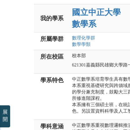
國立中正大學
我的學系
數學系
數理化
學群
所屬學群
數學
學類
校本部
所在校區
621301嘉義縣民雄鄉大學路
中正數學系培育學生具有數
學系特色
本系重視基礎研究與跨領域
的學分兼充制度，鼓勵大三
所修進階課程。
本系擁有三個碩士班，在統
色。另設置資料科學及人工
展
開
中正數學系重視數理邏輯推
學科意涵