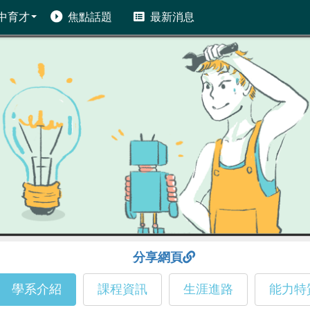
中育才
焦點話題
最新消息
分享網頁
學系介紹
課程資訊
生涯進路
能力特