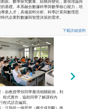
與創新。數學探究數量、結構與變化，重視理論與
程的基礎。本系融合數據科學與數學核心能力，培
的專業人才，具備資料分析、科學計算與數理思
濟時代企業對數據與智慧決策的需求。
下載詳細資料
讀專有名詞的定義與相關例
「手到」則是指動
授：由教授帶領同學釐清相關範例，利
3、數據
、程式實作，協助同學了解課程內
庫，並進
行程式語言編寫。
圖解:創意
演：泛指從一個思想（概念或判斷）推