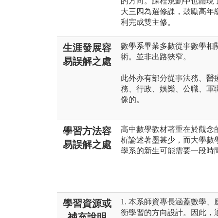
的方向。課程規劃中也體現
大三四為選修課，鼓勵高年
利完成雙主修。
數學系畢業多數從事數學相
生涯發展容
術。並非出路狹窄。
易誤解之處
此外亦有部分從事法務、醫
務、行政、娛樂、公職、軍
像的。
高中數學教材著重在於觀念
學習方法容
析論述著墨甚少，而大學數
易誤解之處
學系的新生可能需要一段時
1. 本系師資專長涵蓋數學
學習資源或
衡學習的方向設計。因此，
補充說明