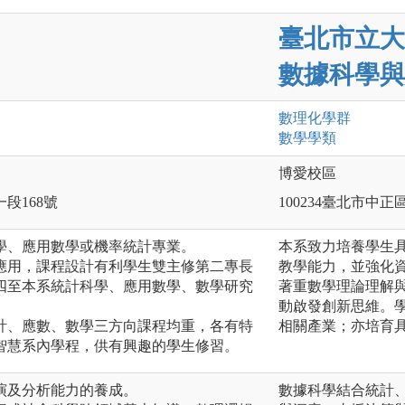
臺北市立大
數據科學與
數理化
學群
數學
學類
博愛校區
一段168號
100234臺北市中
學、應用數學或機率統計專業。
本系致力培養學生
應用，課程設計有利學生雙主修第二專長
教學能力，並強化
四至本系統計科學、應用數學、數學研究
著重數學理論理解
動啟發創新思維。
計、應數、數學三方向課程均重，各有特
相關產業；亦培育
智慧系內學程，供有興趣的學生修習。
演及分析能力的養成。
數據科學結合統計