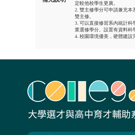
定較他校學生更廣。
2. 雙主修學分可申請兼充
雙主修。
3. 可以直接修習系內統計
業選修學分。設置有資料科
4. 校園環境優美，硬體建