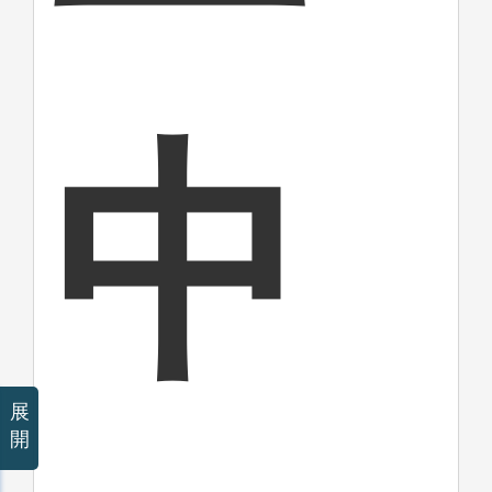
中
展
開